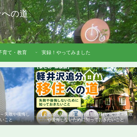
ンへの道
子育て・教育
実録！やってみました
道～失敗や後悔し
【まとめ・体験談】軽井沢追分移住への道～失敗
いこと
や後悔しないために知っておきたいこと