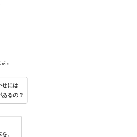
も
たよ。
かせには
があるの？
、
本を、