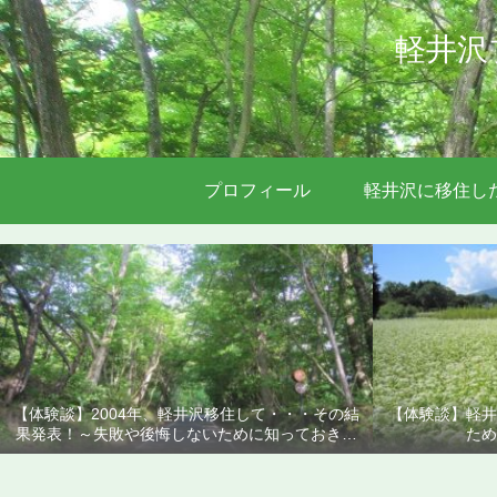
軽井沢
プロフィール
軽井沢に移住し
【体験談】2004年、軽井沢移住して・・・その結
【体験談】軽井
果発表！～失敗や後悔しないために知っておきた
ため
いこと