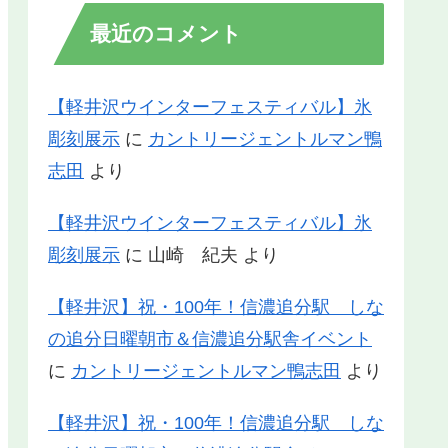
最近のコメント
【軽井沢ウインターフェスティバル】氷
彫刻展示
に
カントリージェントルマン鴨
志田
より
【軽井沢ウインターフェスティバル】氷
彫刻展示
に
山崎 紀夫
より
【軽井沢】祝・100年！信濃追分駅 しな
の追分日曜朝市＆信濃追分駅舎イベント
に
カントリージェントルマン鴨志田
より
【軽井沢】祝・100年！信濃追分駅 しな