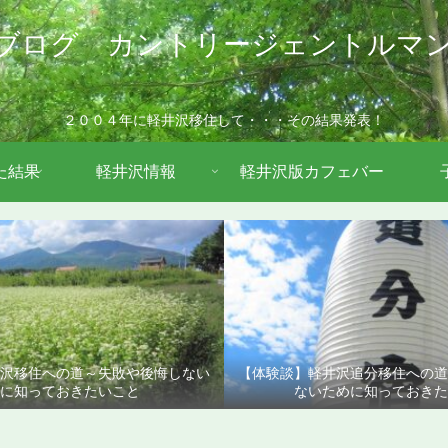
ブログ カントリージェントルマ
２００４年に軽井沢移住して・・・その結果発表！
た結果
軽井沢情報
軽井沢版カフェバー
沢移住への道～失敗や後悔しない
【体験談】軽井沢追分移住への
に知っておきたいこと
ないために知っておきた