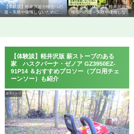
【体験談】軽井沢追分移住への
【まとめ・体験談】軽井沢追分
道～失敗や後悔しないために知
移住への道～失敗や後悔しない
っておきたいこと
ために知っておきたいこと
【体験談】軽井沢版 薪ストーブのある
家 ハスクバーナ・ゼノア GZ3950EZ-
91P14 ＆おすすめプロソー（プロ用チェ
ーンソー）も紹介
薪ストーブ