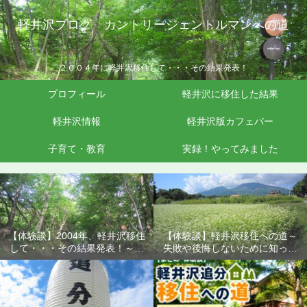
軽井沢ブログ カントリージェントルマンへの道
２００４年に軽井沢移住して・・・その結果発表！
プロフィール
軽井沢に移住した結果
軽井沢情報
軽井沢版カフェバー
子育て・教育
実録！やってみました
【体験談】2004年、軽井沢移住
【体験談】軽井沢移住への道～
して・・・その結果発表！～失
失敗や後悔しないために知って
敗や後悔しないために知ってお
おきたいこと
きたいこと