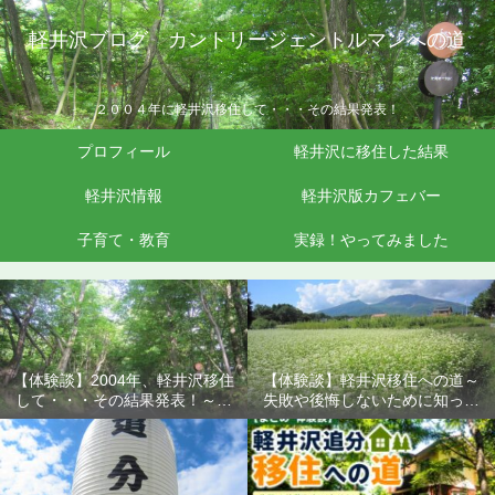
軽井沢ブログ カントリージェントルマンへの道
２００４年に軽井沢移住して・・・その結果発表！
プロフィール
軽井沢に移住した結果
軽井沢情報
軽井沢版カフェバー
子育て・教育
実録！やってみました
【体験談】2004年、軽井沢移住
【体験談】軽井沢移住への道～
して・・・その結果発表！～失
失敗や後悔しないために知って
敗や後悔しないために知ってお
おきたいこと
きたいこと