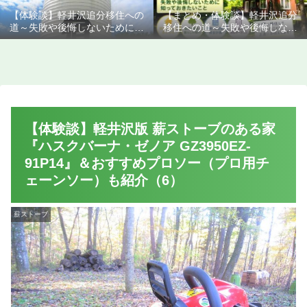
【体験談】軽井沢追分移住への
【まとめ・体験談】軽井沢追分
道～失敗や後悔しないために知
移住への道～失敗や後悔しない
っておきたいこと
ために知っておきたいこと
【体験談】軽井沢版 薪ストーブのある家
『ハスクバーナ・ゼノア GZ3950EZ-
91P14』＆おすすめプロソー（プロ用チ
ェーンソー）も紹介（6）
薪ストーブ