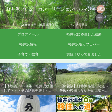
軽井沢ブログ カントリージェントルマンへの道
２００４年に軽井沢移住して・・・その結果発表！
プロフィール
軽井沢に移住した結果
軽井沢情報
軽井沢版カフェバー
子育て・教育
実録！やってみました
【体験談】2004年、軽井沢移住
【体験談】軽井沢移住への道～
して・・・その結果発表！～失
失敗や後悔しないために知って
敗や後悔しないために知ってお
おきたいこと
きたいこと