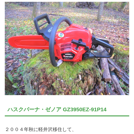
ハスクバーナ・ゼノア GZ3950EZ-91P14
２００４年秋に軽井沢移住して、