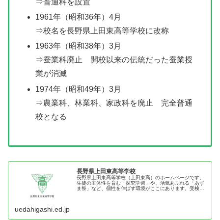
⇒普通科を設置
1961年（昭和36年）4月
⇒校名を長野県上田東高等学校に改称
1963年（昭和38年）3月
⇒蚕業科廃止 開校以来の伝統だった蚕業授
業が消滅
1974年（昭和49年）3月
⇒農業科、林業科、家政科を廃止 完全普通
校となる
長野県上田東高等学校
長野県上田東高等学校（上田東高）のホームページです。
生徒の主体性を育む「探究学習」や、活気あふれる「あず
ま祭」など、個性を伸ばす環境がここにあります。受検生
向けの学校説明会情報や進路実績、文武両道を目指す生徒
たちの活動記録を公開しています。
uedahigashi.ed.jp