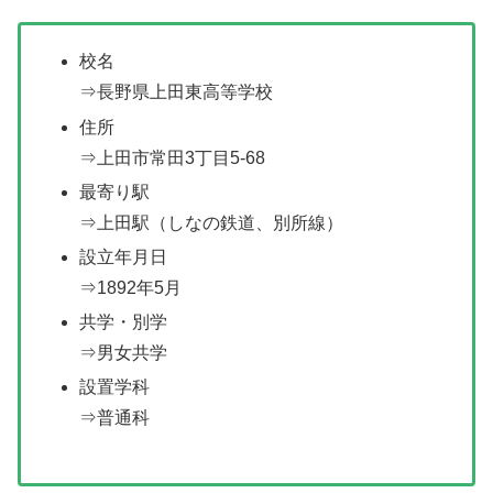
校名
⇒長野県上田東高等学校
住所
⇒上田市常田3丁目5-68
最寄り駅
⇒上田駅（しなの鉄道、別所線）
設立年月日
⇒1892年5月
共学・別学
⇒男女共学
設置学科
⇒普通科