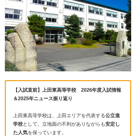
【入試直前】上田東高等学校 2026年度入試情報
＆2025年ニュース振り返り
上田東高等学校は、上田エリアを代表する
公立進
学校
として、立地面の不利がありながらも
安定し
た人気
を保っています。