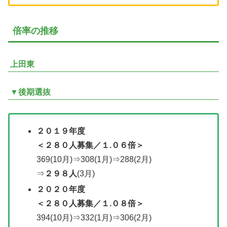
倍率の推移
上田東
▼後期選抜
２０１９年度
＜２８０人募集／１.０６倍＞
369(10月)⇒308(1月)⇒288(2月)
⇒
２９８人
(3月)
２０２０年度
＜
２８０人募集／
１.０８倍＞
394(10月)⇒332(1月)⇒306(2月)