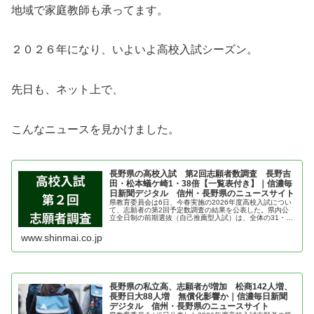
地域で家庭教師も承ってます。
２０２６年になり、いよいよ高校入試シーズン。
先日も、ネット上で、
こんなニュースを見かけました。
長野県の高校入試 第2回志願者数調査 長野吉
田・松本蟻ケ崎1・38倍【一覧表付き】｜信濃毎
日新聞デジタル 信州・長野県のニュースサイト
県教育委員会は6日、今春実施の2026年度高校入試につい
て、志願者の第2回予定数調査の結果を公表した。県内公
立全日制の前期選抜（自己推薦型入試）は、全体の31・
7％に当たる5209人が志願し、募集人数に対する倍率は
1・22倍（前年同期1・2…
www.shinmai.co.jp
長野県の私立高、志願者が増加 松商142人増、
長野日大88人増 無償化影響か｜信濃毎日新聞
デジタル 信州・長野県のニュースサイト