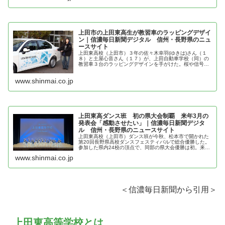
上田市の上田東高生が教習車のラッピングデザイ
ン｜信濃毎日新聞デジタル 信州・長野県のニュ
ースサイト
上田東高校（上田市）３年の佐々木幸羽(ゆきは)さん（１
８）と土屋心音さん（１７）が、上田自動車学校（同）の
教習車３台のラッピングデザインを手がけた。桜や信号
機、標識などをモチーフにしたデザインで、今月から教習
で活用している。 佐々木さんのデ…
www.shinmai.co.jp
上田東高ダンス班 初の県大会制覇 来年3月の
発表会「感動させたい」｜信濃毎日新聞デジタ
ル 信州・長野県のニュースサイト
上田東高校（上田市）ダンス班が今秋、松本市で開かれた
第20回長野県高校ダンスフェスティバルで総合優勝した。
参加した県内24校の頂点で、同部の県大会優勝は初。来年
3月には市民向けに発表会をする予定で、練習に励んでい
www.shinmai.co.jp
る。 フェスは県高校文化連盟…
＜信濃毎日新聞から引用＞
上田東高等学校とは