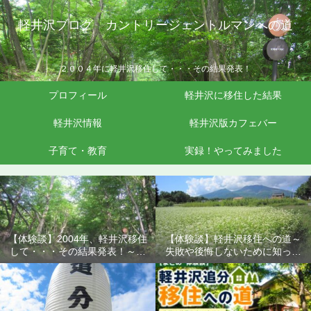
軽井沢ブログ カントリージェントルマンへの道
２００４年に軽井沢移住して・・・その結果発表！
プロフィール
軽井沢に移住した結果
軽井沢情報
軽井沢版カフェバー
子育て・教育
実録！やってみました
【体験談】2004年、軽井沢移住
【体験談】軽井沢移住への道～
して・・・その結果発表！～失
失敗や後悔しないために知って
敗や後悔しないために知ってお
おきたいこと
きたいこと