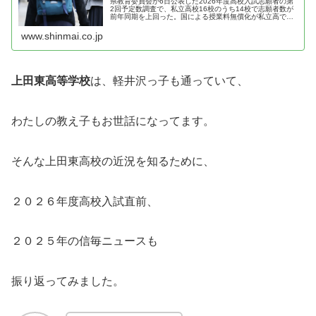
県教育委員会が6日公表した2026年度高校入試志願者の第
2回予定数調査で、私立高校16校のうち14校で志願者数が
前年同期を上回った。国による授業料無償化が私立高でも
本格実施されることが追い風となり、私立を第1志望とす
る生徒が増えているようだ…
www.shinmai.co.jp
上田東高等学校
は、軽井沢っ子も通っていて、
わたしの教え子もお世話になってます。
そんな上田東高校の近況を知るために、
２０２６年度高校入試直前、
２０２５年の信毎ニュースも
振り返ってみました。