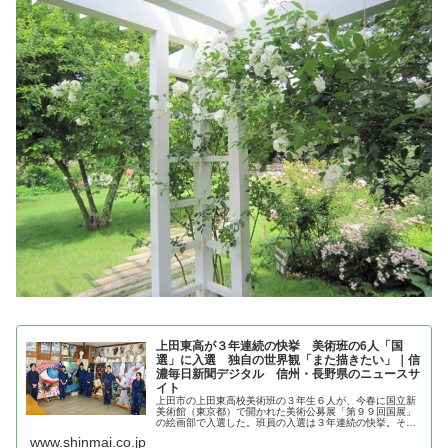
上田東高が３年連続の快挙 美術班の6人「国
選」に入選 独自の世界観「また描きたい」｜信
濃毎日新聞デジタル 信州・長野県のニュースサ
イト
上田市の上田東高校美術班の３年生６人が、今春に国立新
美術館（東京都）で開かれた美術公募展「第９９回国展」
の絵画部で入選した。班員の入選は３年連続の快挙。それ
ぞれのキャンバスには自身の好きなものや独自の世界観が
www.shinmai.co.jp
広がっている。 主催する国画会事…