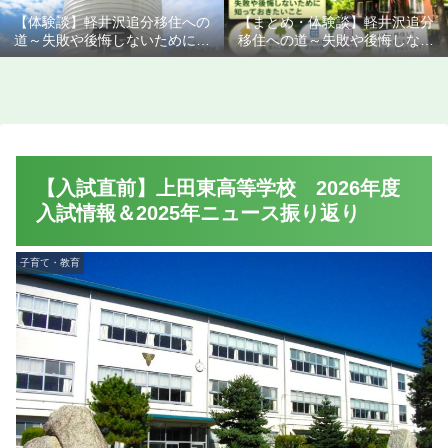
【体験談】軽井沢追分移住への
【まとめ・体験談】軽井沢追分
道～失敗や後悔しないために知
移住への道～失敗や後悔しない
っておきたいこと
ために知っておきたいこと
【入試直前】上田東高等学校 2026年度
入試情報＆2025年ニュース振り返り
子育て・教育