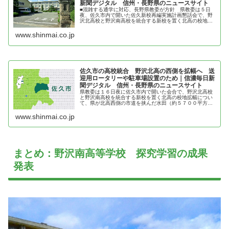
新聞デジタル 信州・長野県のニュースサイト
■混雑する通学に対応、長野県教委が方針 県教委は５日
夜、佐久市内で開いた佐久新校再編実施計画懇話会で、野
沢北高校と野沢南高校を統合する新校を置く北高の校地を
拡幅する方針を示した。また、北・南両高教諭や県教委な
どでつくる懇話会事務局は、新校の...
www.shinmai.co.jp
佐久市の高校統合 野沢北高の西側を拡幅へ 送
迎用ロータリーや駐車場設置のため｜信濃毎日新
聞デジタル 信州・長野県のニュースサイト
県教委は１６日夜に佐久市内で開いた会合で、野沢北高校
と野沢南高校を統合する新校を置く北高の校地拡幅につい
て、県が北高西側の市道を挟んだ水田（約５７００平方メ
ートル）を対象とする方針を決めたと説明した。保護者に
よる
www.shinmai.co.jp
まとめ：野沢南高等学校 探究学習の成果
発表