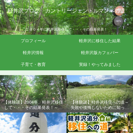
軽井沢ブログ カントリージェントルマンへの道
２００４年に軽井沢移住して・・・その結果発表！
プロフィール
軽井沢に移住した結果
軽井沢情報
軽井沢版カフェバー
子育て・教育
実録！やってみました
【体験談】2004年、軽井沢移住
【体験談】軽井沢移住への道～
して・・・その結果発表！～失
失敗や後悔しないために知って
敗や後悔しないために知ってお
おきたいこと
きたいこと