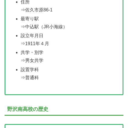
住所
⇒佐久市原86-1
最寄り駅
⇒中込駅（JR小海線）
設立年月日
⇒1911年４月
共学・別学
⇒男女共学
設置学科
⇒普通科
野沢南高校の歴史