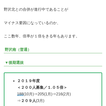
野沢北との合併が進行中であることが
マイナス要因になっているのか、
ここ数年、倍率が１倍をきる年もあります。
野沢南（普通）
▼後期選抜
２０１９年度
＜
２００人募集／
１.０５倍＞
188
(10月)⇒205(1月)⇒216(2月)
⇒
２０９人
(3月)