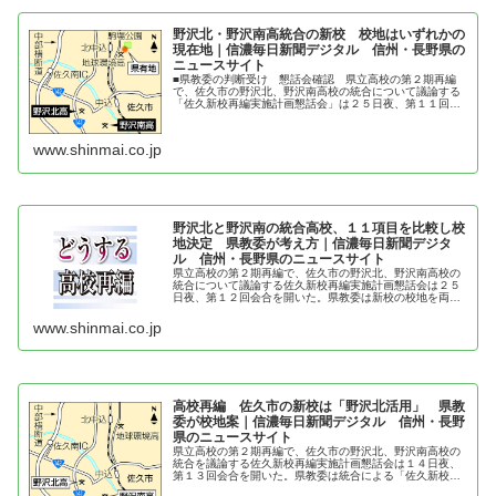
野沢北・野沢南高統合の新校 校地はいずれかの
現在地｜信濃毎日新聞デジタル 信州・長野県の
ニュースサイト
■県教委の判断受け 懇話会確認 県立高校の第２期再編
で、佐久市の野沢北、野沢南高校の統合について議論する
「佐久新校再編実施計画懇話会」は２５日夜、第１１回会
合を市内で開き、新校の校地は両校のいずれかの現在地と
する方向で議論を進めると確認した...
www.shinmai.co.jp
野沢北と野沢南の統合高校、１１項目を比較し校
地決定 県教委が考え方｜信濃毎日新聞デジタ
ル 信州・長野県のニュースサイト
県立高校の第２期再編で、佐久市の野沢北、野沢南高校の
統合について議論する佐久新校再編実施計画懇話会は２５
日夜、第１２回会合を開いた。県教委は新校の校地を両校
のいずれかの現在地とする方向で、敷地（校地）の広さ、
校地拡張の可能性、駅（中込・佐久...
www.shinmai.co.jp
高校再編 佐久市の新校は「野沢北活用」 県教
委が校地案｜信濃毎日新聞デジタル 信州・長野
県のニュースサイト
県立高校の第２期再編で、佐久市の野沢北、野沢南高校の
統合を議論する佐久新校再編実施計画懇話会は１４日夜、
第１３回会合を開いた。県教委は統合による「佐久新校
（仮称）」の校地について、両校の現在地を比較検討した