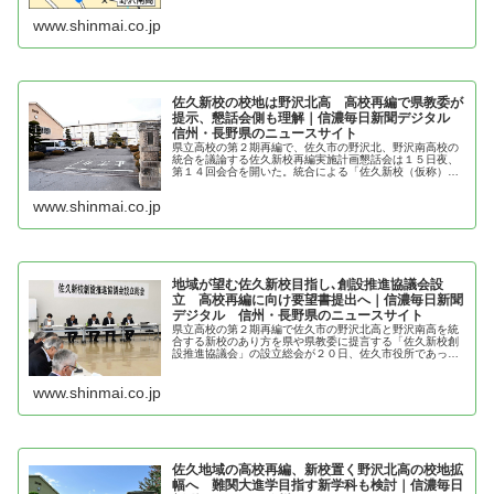
結果として「野沢北高校の校地校舎を...
www.shinmai.co.jp
佐久新校の校地は野沢北高 高校再編で県教委が
提示、懇話会側も理解｜信濃毎日新聞デジタル
信州・長野県のニュースサイト
県立高校の第２期再編で、佐久市の野沢北、野沢南高校の
統合を議論する佐久新校再編実施計画懇話会は１５日夜、
第１４回会合を開いた。統合による「佐久新校（仮称）」
の校地について、県教育委員会が１１月の前回会合に続き
現在の野沢北高校とする方針を提示...
www.shinmai.co.jp
地域が望む佐久新校目指し､創設推進協議会設
立 高校再編に向け要望書提出へ｜信濃毎日新聞
デジタル 信州・長野県のニュースサイト
県立高校の第２期再編で佐久市の野沢北高と野沢南高を統
合する新校のあり方を県や県教委に提言する「佐久新校創
設推進協議会」の設立総会が２０日、佐久市役所であっ
た。両校の同窓会関係者ら３０人で構成。会長には…
www.shinmai.co.jp
佐久地域の高校再編、新校置く野沢北高の校地拡
幅へ 難関大進学目指す新学科も検討｜信濃毎日