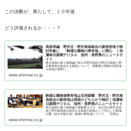
この決断が、果たして、１０年後
どう評価されるか・・・？
高校再編 野沢北・野沢南高総合の新校校地で検
討対象に 「駒場公園南の県有地」に関心 ｜信
濃毎日新聞デジタル 信州・長野県のニュースサ
イト
県立高校の第２期再編で佐久市野沢地区の野沢北高校と野
沢南高校を統合する新校について、県教委が両校の現在地
を校地の視野に…
www.shinmai.co.jp
駒場公園南側県有地は活用困難 野沢北・野沢南
高統合の新校地は両校のどちらかで検討｜信濃毎
日新聞デジタル 信州・長野県のニュースサイト
県立高校の第２期再編で県教委は２日、佐久市の野沢北高
校と野沢南高校を統合する新校の校地として浮上した駒場
公園（佐久市猿久保）南側の県有地について、「活用は困
難」と明らかにした。２日の佐久新校再編実施計画懇話会
www.shinmai.co.jp
で説明した。両校いずれかの現在地...