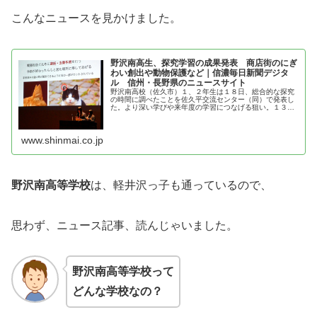
こんなニュースを見かけました。
野沢南高生、探究学習の成果発表 商店街のにぎ
わい創出や動物保護など｜信濃毎日新聞デジタ
ル 信州・長野県のニュースサイト
野沢南高校（佐久市）１、２年生は１８日、総合的な探究
の時間に調べたことを佐久平交流センター（同）で発表し
た。より深い学びや来年度の学習につなげる狙い。１３の
個人や団体計約２５人が、地元商…
www.shinmai.co.jp
野沢南高等学校
は、軽井沢っ子も通っているので、
思わず、ニュース記事、読んじゃいました。
野沢南高等学校
って
どんな学校なの？