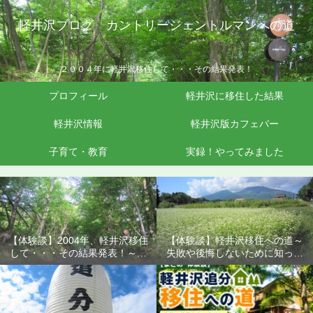
軽井沢ブログ カントリージェントルマンへの道
２００４年に軽井沢移住して・・・その結果発表！
プロフィール
軽井沢に移住した結果
軽井沢情報
軽井沢版カフェバー
子育て・教育
実録！やってみました
【体験談】2004年、軽井沢移住
【体験談】軽井沢移住への道～
して・・・その結果発表！～失
失敗や後悔しないために知って
敗や後悔しないために知ってお
おきたいこと
きたいこと