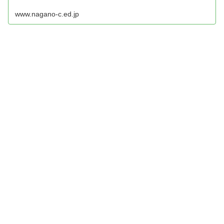
www.nagano-c.ed.jp