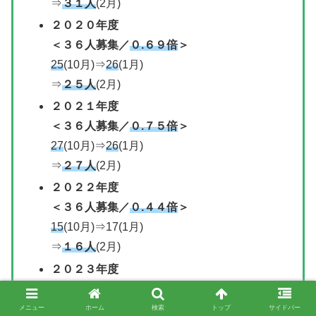
⇒
３１人
(2月)
２０２０年度
＜
３６人募集
／
０.６９倍
＞
25
(10月)⇒
26
(1月)
⇒
２５人
(2月)
２０２１年度
＜
３６人募集
／
０.７５倍
＞
27
(10月)⇒
26
(1月)
⇒
２７人
(2月)
２０２２年度
＜
３６人募集
／
０.４４倍
＞
15
(10月)⇒17(1月)
⇒
１６人
(2月)
２０２３
年度
＜
３６人募集
／
０.６９倍
＞
32
(10月)⇒
26
(1月)
メニュー
ホーム
検索
トップ
サイドバー