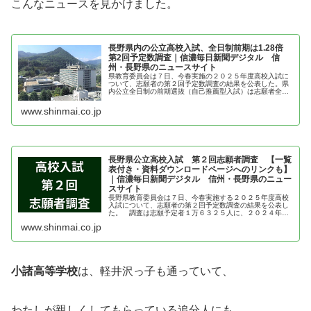
こんなニュースを見かけました。
長野県内の公立高校入試、全日制前期は1.28倍
第2回予定数調査｜信濃毎日新聞デジタル 信
州・長野県のニュースサイト
県教育委員会は７日、今春実施の２０２５年度高校入試に
ついて、志願者の第２回予定数調査の結果を公表した。県
内公立全日制の前期選抜（自己推薦型入試）は志願者全体
の３４％に当たる５５００人が志願し、募集人員に対する
倍率は１・２８倍（前年同期１・４...
www.shinmai.co.jp
長野県公立高校入試 第２回志願者調査 【一覧
表付き・資料ダウンロードページへのリンクも】
｜信濃毎日新聞デジタル 信州・長野県のニュー
スサイト
長野県教育委員会は７日、今春実施する２０２５年度高校
入試について、志願者の第２回予定数調査の結果を公表し
た。 調査は志願予定者１万６３２５人に、２０２４年１
２月１２日時点の第１志望校を聞いた。前期は公立のみ、
www.shinmai.co.jp
後期は私立、高専なども含む。 公...
小諸高等学校
は、軽井沢っ子も通っていて、
わたしが親しくしてもらっている追分人にも