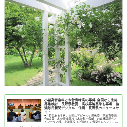
小諸高音楽科と木曽青峰高の専科､全国から生徒
募集検討 長野県教委、高校再編基準も再考｜信
濃毎日新聞デジタル 信州・長野県のニュースサ
イト
■「特色ある学科、全国にアピール」県教委 県教育委員
会は日、木曽青峰高校（木曽郡木曽町）の森林環境科と
インテリア科、小諸高校（小諸市）の音楽科について、生
徒の全国募集を２０２５年度入学者から実施することを検