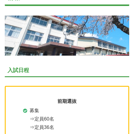
入試日程
前期選抜
募集
⇒定員60名
⇒定員36名