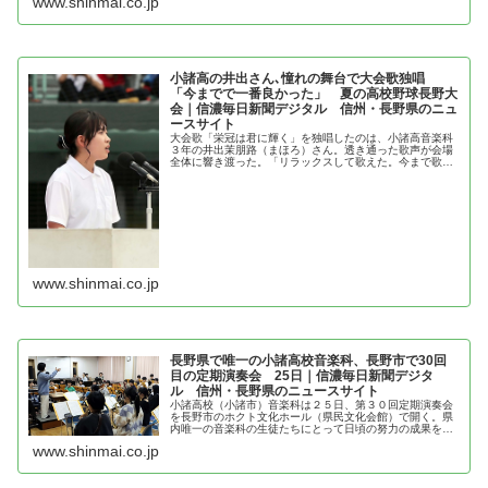
www.shinmai.co.jp
討すると明らかにした。高校教育課...
小諸高の井出さん､憧れの舞台で大会歌独唱
「今までで一番良かった」 夏の高校野球長野大
会｜信濃毎日新聞デジタル 信州・長野県のニュ
ースサイト
大会歌「栄冠は君に輝く」を独唱したのは、小諸高音楽科
３年の井出茉朋路（まほろ）さん。透き通った歌声が会場
全体に響き渡った。「リラックスして歌えた。今まで歌っ
てきた中で一番良かった」と笑顔を見せた。 中学２年の
時、家族と一緒にテレビで長野大会...
www.shinmai.co.jp
長野県で唯一の小諸高校音楽科、長野市で30回
目の定期演奏会 25日｜信濃毎日新聞デジタ
ル 信州・長野県のニュースサイト
小諸高校（小諸市）音楽科は２５日、第３０回定期演奏会
を長野市のホクト文化ホール（県民文化会館）で開く。県
内唯一の音楽科の生徒たちにとって日頃の努力の成果を披
露する一大イベントで、春から準備を進めてきた。１～３
www.shinmai.co.jp
年の７３人の他、卒業生や講師も出...