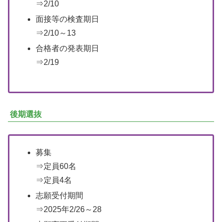
⇒2/10
面接等の検査期日
⇒2/10～13
合格者の発表期日
⇒2/19
後期選抜
募集
⇒定員60名
⇒定員4名
志願受付期間
⇒2025年2/26～28