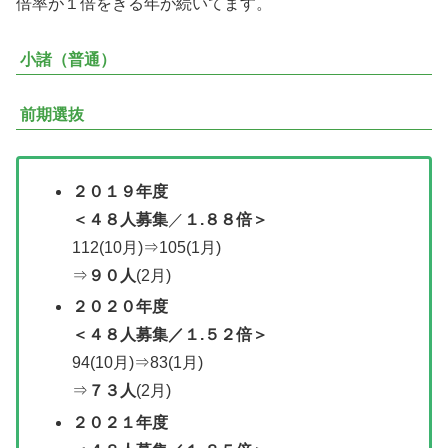
倍率が１倍をきる年が続いてます。
小諸（普通）
前期選抜
２０１９年度
＜４８人募集
／
１.８８倍＞
112(10月)⇒105(1月)
⇒
９０人
(2月)
２０２０年度
＜
４８人募集
／１.５２倍＞
94(10月)⇒83(1月)
⇒
７３人
(2月)
２０２１年度