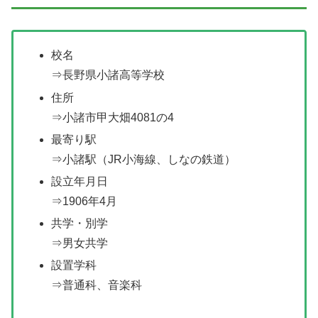
校名
⇒長野県小諸高等学校
住所
⇒小諸市甲大畑4081の4
最寄り駅
⇒小諸駅（JR小海線、しなの鉄道）
設立年月日
⇒1906年4月
共学・別学
⇒男女共学
設置学科
⇒普通科、音楽科