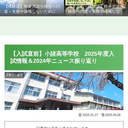
【体験談】軽井沢追分移住への
【まとめ・体験談】軽井沢追分
道～失敗や後悔しないために知
移住への道～失敗や後悔しない
っておきたいこと
ために知っておきたいこと
【入試直前】小諸高等学校 2025年度入
試情報＆2024年ニュース振り返り
子育て・教育
2025.01.27
2025.05.06