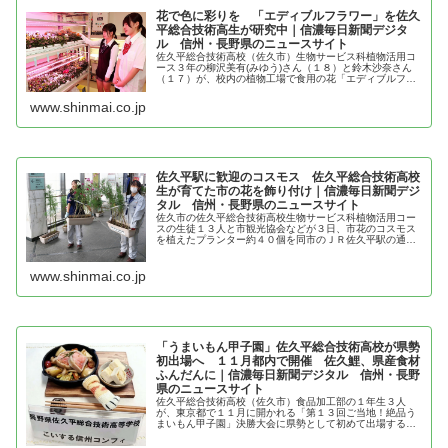
花で色に彩りを 「エディブルフラワー」を佐久
平総合技術高生が研究中｜信濃毎日新聞デジタ
ル 信州・長野県のニュースサイト
佐久平総合技術高校（佐久市）生物サービス科植物活用コ
ース３年の柳沢美有(みゆう)さん（１８）と鈴木沙奈さん
（１７）が、校内の植物工場で食用の花「エディブルフラ
ワー」の栽培と活用法の研究に取り組んでいる。植物工場
は安定生産できる一方、施設費や...
www.shinmai.co.jp
佐久平駅に歓迎のコスモス 佐久平総合技術高校
生が育てた市の花を飾り付け｜信濃毎日新聞デジ
タル 信州・長野県のニュースサイト
佐久市の佐久平総合技術高校生物サービス科植物活用コー
スの生徒１３人と市観光協会などが３日、市花のコスモス
を植えたプランター約４０個を同市のＪＲ佐久平駅の通路
に飾り付けた。生徒たちが育てたコスモスは…
www.shinmai.co.jp
「うまいもん甲子園」佐久平総合技術高校が県勢
初出場へ １１月都内で開催 佐久鯉、県産食材
ふんだんに｜信濃毎日新聞デジタル 信州・長野
県のニュースサイト
佐久平総合技術高校（佐久市）食品加工部の１年生３人
が、東京都で１１月に開かれる「第１３回ご当地！絶品う
まいもん甲子園」決勝大会に県勢として初めて出場する。
高校生が地元食材を使った料理の腕を競う大会で、３人は
地元特産の佐久鯉(ごい)を使った料...