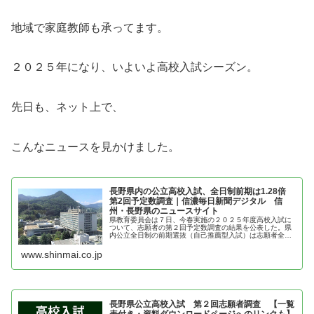
地域で家庭教師も承ってます。
２０２５年になり、いよいよ高校入試シーズン。
先日も、ネット上で、
こんなニュースを見かけました。
長野県内の公立高校入試、全日制前期は1.28倍
第2回予定数調査｜信濃毎日新聞デジタル 信
州・長野県のニュースサイト
県教育委員会は７日、今春実施の２０２５年度高校入試に
ついて、志願者の第２回予定数調査の結果を公表した。県
内公立全日制の前期選抜（自己推薦型入試）は志願者全体
の３４％に当たる５５００人が志願し、募集人員に対する
倍率は１・２８倍（前年同期１・４...
www.shinmai.co.jp
長野県公立高校入試 第２回志願者調査 【一覧
表付き・資料ダウンロードページへのリンクも】