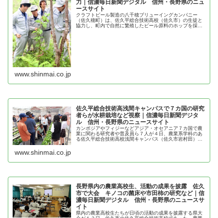
力｜信濃毎日新聞デジタル 信州・長野県のニュ
ースサイト
クラフトビール製造の八千穂ブリューイングカンパニー
（佐久穂町）は、佐久平総合技術高校（佐久市）の生徒と
協力し、町内で自然に繁殖したビール原料のホップを採取
し、自社の畑で栽培する取り組みを始めた。同町一帯は過
去にホップ栽培が盛んだったが、衰退...
www.shinmai.co.jp
佐久平総合技術高浅間キャンパスで７カ国の研究
者らが水耕栽培など視察｜信濃毎日新聞デジタ
ル 信州・長野県のニュースサイト
カンボジアやフィジーなどアジア・オセアニア７カ国で農
業に関わる研究者や普及員ら７人が４日、農業系学科のあ
る佐久平総合技術高校浅間キャンパス（佐久市岩村田）を
視察した。国際協力機構…
www.shinmai.co.jp
長野県内の農業高校生、活動の成果を披露 佐久
市で大会 キノコの菌床や市田柿の研究など｜信
濃毎日新聞デジタル 信州・長野県のニュースサ
イト
県内の農業高校生たちが日頃の活動の成果を披露する県大