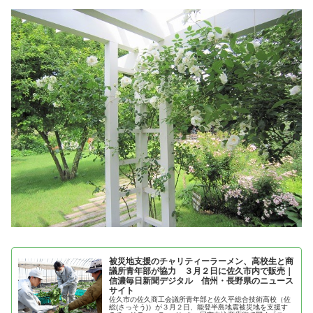
被災地支援のチャリティーラーメン、高校生と商
議所青年部が協力 ３月２日に佐久市内で販売｜
信濃毎日新聞デジタル 信州・長野県のニュース
サイト
佐久市の佐久商工会議所青年部と佐久平総合技術高校（佐
総(さっそう)）が３月２日、能登半島地震被災地を支援す