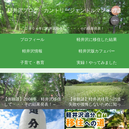
軽井沢ブログ カントリージェントルマンへの道
２００４年に軽井沢移住して・・・その結果発表！
プロフィール
軽井沢に移住した結果
軽井沢情報
軽井沢版カフェバー
子育て・教育
実録！やってみました
【体験談】2004年、軽井沢移住
【体験談】軽井沢移住への道～
して・・・その結果発表！～失
失敗や後悔しないために知って
敗や後悔しないために知ってお
おきたいこと
きたいこと