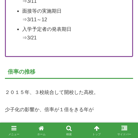
⇒3/11
面接等の実施期日
⇒3/11～12
入学予定者の発表期日
⇒3/21
倍率の推移
２０１５年、３校統合して開校した高校。
少子化の影響か、倍率が１倍をきる年が
増えてきました。
メニュー
ホーム
検索
トップ
サイドバー