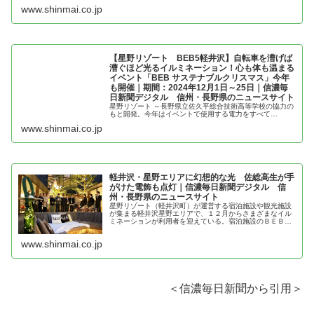
www.shinmai.co.jp
【星野リゾート BEB5軽井沢】自転車を漕げば
漕ぐほど光るイルミネーション！心も体も温まる
イベント「BEB サステナブルクリスマス」今年
も開催｜期間：2024年12月1日～25日｜信濃毎
日新聞デジタル 信州・長野県のニュースサイト
星野リゾート ～長野県立佐久平総合技術高等学校の協力の
もと開発。今年はイベントで使用する電力をすべて…
www.shinmai.co.jp
軽井沢・星野エリアに幻想的な光 佐総高生が手
がけた電飾も点灯｜信濃毎日新聞デジタル 信
州・長野県のニュースサイト
星野リゾート（軽井沢町）が運営する宿泊施設や観光施設
が集まる軽井沢星野エリアで、１２月からさまざまなイル
ミネーションが利用者を迎えている。宿泊施設のＢＥＢ５
(ベブファイブ)軽井沢では、佐久平総合技術高校（佐久
市）の生徒が仕組みを作った…
www.shinmai.co.jp
＜信濃毎日新聞から引用＞