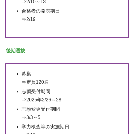
⇒2/10～13
合格者の発表期日
⇒2/19
後期選抜
募集
⇒定員120名
志願受付期間
⇒2025年2/26～28
志願変更受付期間
⇒3/3～5
学力検査等の実施期日