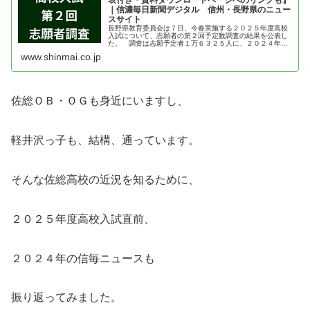
｜信濃毎日新聞デジタル 信州・長野県のニュー
スサイト
長野県教育委員会は７日、今春実施する２０２５年度高校
入試について、志願者の第２回予定数調査の結果を公表し
た。 調査は志願予定者１万６３２５人に、２０２４年１
２月１２日時点の第１志望校を聞いた。前期は公立のみ、
www.shinmai.co.jp
後期は私立、高専なども含む。 公...
佐総ＯＢ・ＯＧも身近にいますし、
軽井沢っ子も、結構、通っています。
そんな佐総高校の近況を知るために、
２０２５年度高校入試直前、
２０２４年の信毎ニュースも
振り返ってみました。