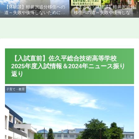
【体験談】軽井沢追分移住への
【まとめ・体験談】軽井沢追分
道～失敗や後悔しないために知
移住への道～失敗や後悔しない
っておきたいこと
ために知っておきたいこと
【入試直前】佐久平総合技術高等学校
2025年度入試情報＆2024年ニュース振り
返り
子育て・教育