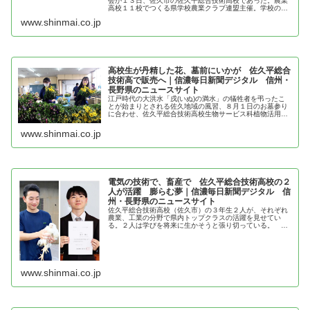
会が１３日、佐久市の佐久平総合技術高校であった。農業
高校１１校でつくる県学校農業クラブ連盟主催。学校のチ
ームごとに活動を紹介する「プロジェクト発表会」、個人
www.shinmai.co.jp
が学んだことを報告する「意見発表...
高校生が丹精した花、墓前にいかが 佐久平総合
技術高で販売へ｜信濃毎日新聞デジタル 信州・
長野県のニュースサイト
江戸時代の大洪水「戌(いぬ)の満水」の犠牲者を弔ったこ
とが始まりとされる佐久地域の風習、８月１日のお墓参り
に合わせ、佐久平総合技術高校生物サービス科植物活用コ
ースの
www.shinmai.co.jp
電気の技術で、畜産で 佐久平総合技術高校の２
人が活躍 膨らむ夢｜信濃毎日新聞デジタル 信
州・長野県のニュースサイト
佐久平総合技術高校（佐久市）の３年生２人が、それぞれ
農業、工業の分野で県内トップクラスの活躍を見せてい
る。２人は学びを将来に生かそうと張り切っている。 １
人は電気情報科３年の塩川陸斗さん（１７）で、３月に行
われた電気設備管理の国家資格「第３...
www.shinmai.co.jp