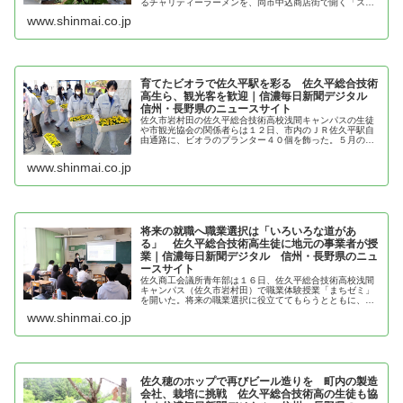
るチャリティーラーメンを、同市中込商店街で開く「スマ
イルマルシェ」で売り出す。佐総が自校で飼育した豚や鶏
www.shinmai.co.jp
卵の他、地元農家から調達した野...
育てたビオラで佐久平駅を彩る 佐久平総合技術
高生ら、観光客を歓迎｜信濃毎日新聞デジタル
信州・長野県のニュースサイト
佐久市岩村田の佐久平総合技術高校浅間キャンパスの生徒
や市観光協会の関係者らは１２日、市内のＪＲ佐久平駅自
由通路に、ビオラのプランター４０個を飾った。５月の大
型連休中に「佐久バルーンフェスティバル」などで市内を
訪れる観光客らを歓迎する取り組み...
www.shinmai.co.jp
将来の就職へ職業選択は「いろいろな道があ
る」 佐久平総合技術高生徒に地元の事業者が授
業｜信濃毎日新聞デジタル 信州・長野県のニュ
ースサイト
佐久商工会議所青年部は１６日、佐久平総合技術高校浅間
キャンパス（佐久市岩村田）で職業体験授業「まちゼミ」
を開いた。将来の職業選択に役立ててもらうとともに、地
元企業をＰＲし、就職につなげる狙いで２０１５年から続
www.shinmai.co.jp
けている。農業や造園業などで活躍...
佐久穂のホップで再びビール造りを 町内の製造
会社、栽培に挑戦 佐久平総合技術高の生徒も協