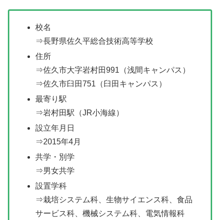
校名
⇒長野県佐久平総合技術高等学校
住所
⇒佐久市大字岩村田991（浅間キャンパス）
⇒佐久市臼田751（臼田キャンパス）
最寄り駅
⇒岩村田駅（JR小海線）
設立年月日
⇒2015年4月
共学・別学
⇒男女共学
設置学科
⇒栽培システム科、生物サイエンス科、食品
サービス科、機械システム科、電気情報科