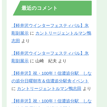
最近のコメント
【軽井沢ウインターフェスティバル】氷
彫刻展示
に
カントリージェントルマン鴨
志田
より
【軽井沢ウインターフェスティバル】氷
彫刻展示
に
山崎 紀夫
より
【軽井沢】祝・100年！信濃追分駅 しな
の追分日曜朝市＆信濃追分駅舎イベント
に
カントリージェントルマン鴨志田
より
【軽井沢】祝・100年！信濃追分駅 しな