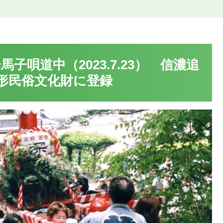
子唄道中（2023.7.23） 信濃追
形民俗文化財に登録