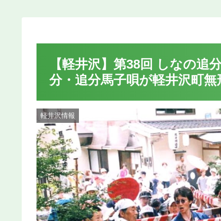
【軽井沢】第38回 しなの追分馬
分・追分馬子唄が軽井沢町無
軽井沢情報