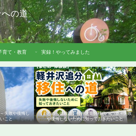
ンへの道
子育て・教育
実録！やってみました
道～失敗や後悔し
【まとめ・体験談】軽井沢追分移住への道～失敗
いこと
や後悔しないために知っておきたいこと