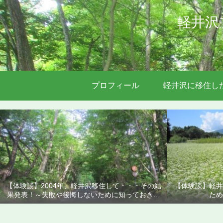
軽井沢
プロフィール
軽井沢に移住し
【体験談】2004年、軽井沢移住して・・・その結
【体験談】軽井
果発表！～失敗や後悔しないために知っておきた
ため
いこと