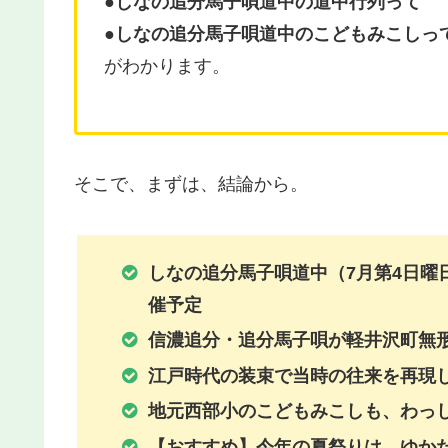
●
しなの追分馬子唄道中の
道中行列って
●
しなの追分馬子唄道中の
こどもみこしっ
がわかります。
そこで、まずは、結論から。
しなの追分馬子唄道中（7月第4日曜日
催予定
信濃追分・追分馬子唄が軽井沢町無
江戸時代の装束で当時の往来を再現
地元西部小のこどもみこしも、わっ
【おすすめ】今年の夏祭りは、ゆか