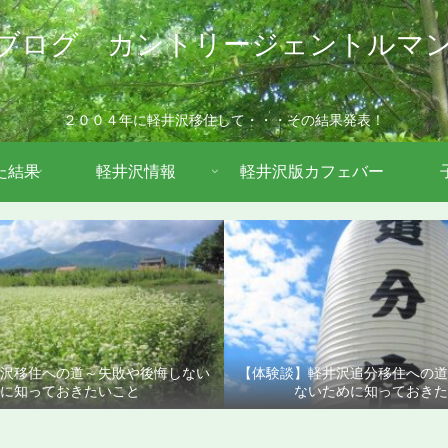
ブログ カントリージェントルマ
２００４年に軽井沢移住して・・・その結果発表！
た結果
軽井沢情報
軽井沢版カフェバー
沢移住への道～失敗や後悔しない
【体験談】軽井沢追分移住への
に知っておきたいこと
ないために知っておきた