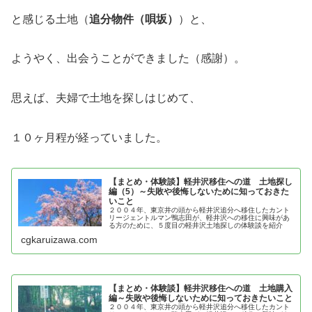
と感じる土地（
追分物件（唄坂）
）と、
ようやく、出会うことができました（感謝）。
思えば、夫婦で土地を探しはじめて、
１０ヶ月程が経っていました。
【まとめ・体験談】軽井沢移住への道 土地探し
編（5）～失敗や後悔しないために知っておきた
いこと
２００４年、東京井の頭から軽井沢追分へ移住したカント
リージェントルマン鴨志田が、軽井沢への移住に興味があ
る方のために、５度目の軽井沢土地探しの体験談を紹介
cgkaruizawa.com
【まとめ・体験談】軽井沢移住への道 土地購入
編～失敗や後悔しないために知っておきたいこと
２００４年、東京井の頭から軽井沢追分へ移住したカント