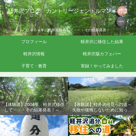
軽井沢ブログ カントリージェントルマンへの道
２００４年に軽井沢移住して・・・その結果発表！
プロフィール
軽井沢に移住した結果
軽井沢情報
軽井沢版カフェバー
子育て・教育
実録！やってみました
【体験談】2004年、軽井沢移住
【体験談】軽井沢移住への道～
して・・・その結果発表！～失
失敗や後悔しないために知って
敗や後悔しないために知ってお
おきたいこと
きたいこと