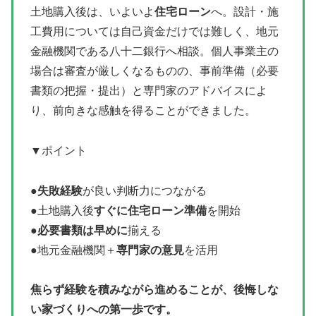
土地購入後は、いよいよ
住宅ローン
へ。設計・施
工費用については自己資金だけでは難しく、地元
金融機関である八十二銀行へ相談。個人事業主の
場合は審査が厳しくなるものの、事前準備（必要
書類の把握・提出）と専門家のアドバイスによ
り、前向きな感触を得ることができました。
▼ポイント
●
失敗経験
が良い判断力につながる
●土地購入後
すぐに住宅ローン準備
を開始
●
必要書類は早めに
揃える
●地元金融機関＋
専門家の意見
を活用
焦らず経験を積みながら進めることが、後悔しな
い家づくりへの第一歩です。