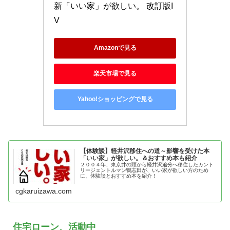
新「いい家」が欲しい。 改訂版I
V
Amazonで見る
楽天市場で見る
Yahoo!ショッピングで見る
【体験談】軽井沢移住への道～影響を受けた本
「いい家」が欲しい。＆おすすめ本も紹介
２００４年、東京井の頭から軽井沢追分へ移住したカント
リージェントルマン鴨志田が、いい家が欲しい方のため
に、体験談とおすすめ本を紹介！
cgkaruizawa.com
住宅ローン、活動中