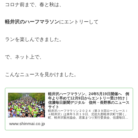
コロナ前まで、春と秋は、
軽井沢のハーフマラソン
にエントリーして
ランを楽しんできました。
で、ネット上で、
こんなニュースを見かけました。
軽井沢ハーフマラソン、24年5月19日開催へ 例
年より早めて12月9日からエントリー受け付け｜
信濃毎日新聞デジタル 信州・長野県のニュース
サイト
軽井沢ハーフマラソン２０２４（第３９回ロードレースｉ
ｎ軽井沢）は来年５月１９日、北佐久郡軽井沢町で開く。
町、軽井沢観光協会、若葉まつり実行委員会、信濃毎日新
聞社が主催。出場者や準備期間の確保のため例年より約２
www.shinmai.co.jp
カ月早め、１２月９日午前１０時か...