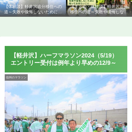
【体験談】軽井沢追分移住への
【まとめ・体験談】軽井沢追分
道～失敗や後悔しないために知
移住への道～失敗や後悔しない
っておきたいこと
ために知っておきたいこと
【軽井沢】ハーフマラソン2024（5/19）
エントリー受付は例年より早めの12/9～
信州のマラソン