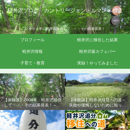
軽井沢ブログ カントリージェントルマンへの道
２００４年に軽井沢移住して・・・その結果発表！
プロフィール
軽井沢に移住した結果
軽井沢情報
軽井沢版カフェバー
子育て・教育
実録！やってみました
【体験談】2004年、軽井沢移住
【体験談】軽井沢移住への道～
して・・・その結果発表！～失
失敗や後悔しないために知って
敗や後悔しないために知ってお
おきたいこと
きたいこと