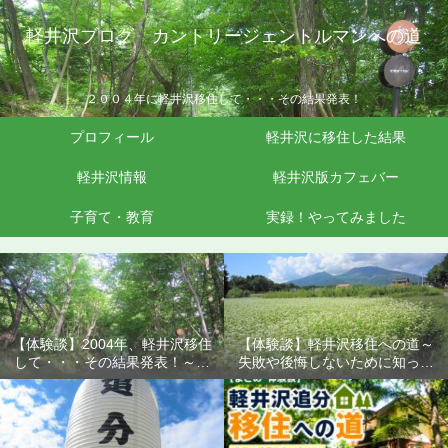
軽井沢ブログ カントリージェントルマンへの道
２００４年に軽井沢移住して・・・その結果発表！
プロフィール
軽井沢に移住した結果
軽井沢情報
軽井沢版カフェバー
子育て・教育
実録！やってみました
【体験談】2004年、軽井沢移住
【体験談】軽井沢移住への道～
して・・・その結果発表！～失
失敗や後悔しないために知って
敗や後悔しないために知ってお
おきたいこと
きたいこと