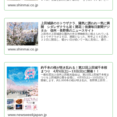
先の花を見つめていた。 近くの伊藤一男さん（８５）に
www.shinmai.co.jp
よると、ロトウザクラが咲き始めた...
上田城跡のロトウザクラ、陽気に誘われ一気に満
開 シダレザクラも近く開花｜信濃毎日新聞デジ
タル 信州・長野県のニュースサイト
上田市の上田城跡公園内の市立博物館北に植えられている
ロトウザクラが２６日、満開となった。昨年より４日遅い
２２日に開花し、暖かい日が続いて一気に見頃に。通行人
が足を止めて春の訪れを感じている。 ロトウザクラは公
園東側の土塁上の遊歩道からも見え...
www.shinmai.co.jp
約千本の桜が咲き乱れる！第22回上田城千本桜
まつり 4月5日(土)～13日(日)に開催！！
一般社団法人信州上田観光協会は、第22回上田城千本桜ま
つりを上田城跡公園を会場に、4月5日(土)～13日(日)にて
開催します。約1,000本の桜が咲き乱れ、長野県上田市の
春の風物詩として親しまれてい...
www.newsweekjapan.jp