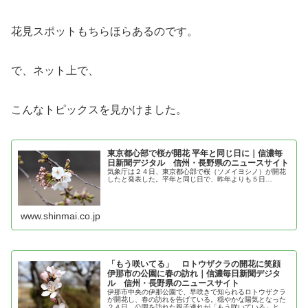
花見スポットもちらほらあるのです。
で、ネット上で、
こんなトピックスを見かけました。
東京都心部で桜が開花 平年と同じ日に｜信濃毎
日新聞デジタル 信州・長野県のニュースサイト
気象庁は２４日、東京都心部で桜（ソメイヨシノ）が開花
したと発表した。平年と同じ日で、昨年よりも５日…
www.shinmai.co.jp
「もう咲いてる」 ロトウザクラの開花に笑顔
伊那市の公園に春の訪れ｜信濃毎日新聞デジタ
ル 信州・長野県のニュースサイト
伊那市中央の伊那公園で、早咲きで知られるロトウザクラ
が開花し、春の訪れを告げている。穏やかな陽気となった
２４日、公園を訪れた親子連れが「もう咲いている」と枝