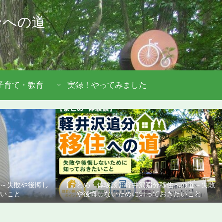
ンへの道
子育て・教育
実録！やってみました
道～失敗や後悔し
【まとめ・体験談】軽井沢追分移住への道～失敗
いこと
や後悔しないために知っておきたいこと