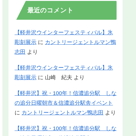
最近のコメント
【軽井沢ウインターフェスティバル】氷
彫刻展示
に
カントリージェントルマン鴨
志田
より
【軽井沢ウインターフェスティバル】氷
彫刻展示
に
山崎 紀夫
より
【軽井沢】祝・100年！信濃追分駅 しな
の追分日曜朝市＆信濃追分駅舎イベント
に
カントリージェントルマン鴨志田
より
【軽井沢】祝・100年！信濃追分駅 しな