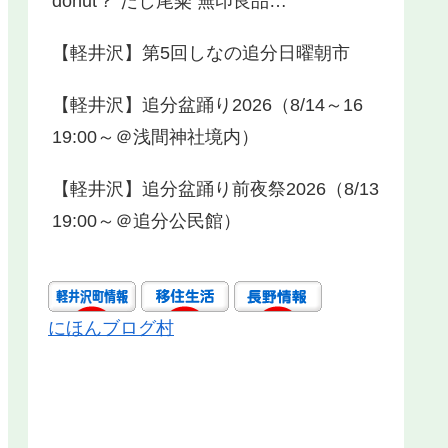
donut？ だし尾粂 無印良品…
【軽井沢】第5回しなの追分日曜朝市
【軽井沢】追分盆踊り2026（8/14～16
19:00～＠浅間神社境内）
【軽井沢】追分盆踊り前夜祭2026（8/13
19:00～＠追分公民館）
にほんブログ村