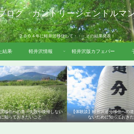
ブログ カントリージェントルマ
２００４年に軽井沢移住して・・・その結果発表！
た結果
軽井沢情報
軽井沢版カフェバー
沢移住への道～失敗や後悔しない
【体験談】軽井沢追分移住への
に知っておきたいこと
ないために知っておきた