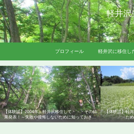
軽井沢
プロフィール
軽井沢に移住し
【体験談】2004年、軽井沢移住して・・・その結
【体験談】軽井
果発表！～失敗や後悔しないために知っておきた
ため
いこと