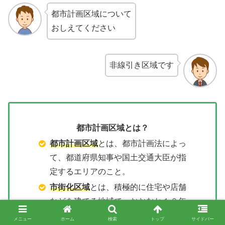
都市計画区域について
おしえてください
非線引き区域です
都市計画区域とは？
都市計画区域
とは、都市計画法によっ
て、都道府県知事や国土交通大臣が指
定するエリアのこと。
市街化区域
とは、積極的に住宅や店舗
などを建てる地域で、おおむね１０年
以内に市街化を図る地域のこと。この
メニュー
ホーム
検索
トップ
サイドバー