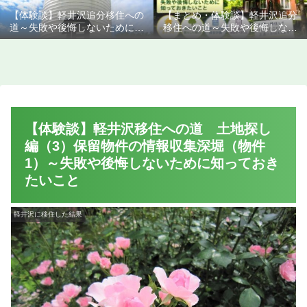
【体験談】軽井沢追分移住への
【まとめ・体験談】軽井沢追分
道～失敗や後悔しないために知
移住への道～失敗や後悔しない
っておきたいこと
ために知っておきたいこと
【体験談】軽井沢移住への道 土地探し
編（3）保留物件の情報収集深堀（物件
1）～失敗や後悔しないために知っておき
たいこと
軽井沢に移住した結果