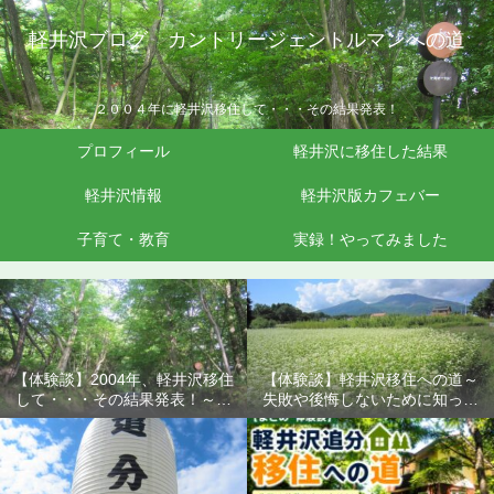
軽井沢ブログ カントリージェントルマンへの道
２００４年に軽井沢移住して・・・その結果発表！
プロフィール
軽井沢に移住した結果
軽井沢情報
軽井沢版カフェバー
子育て・教育
実録！やってみました
【体験談】2004年、軽井沢移住
【体験談】軽井沢移住への道～
して・・・その結果発表！～失
失敗や後悔しないために知って
敗や後悔しないために知ってお
おきたいこと
きたいこと