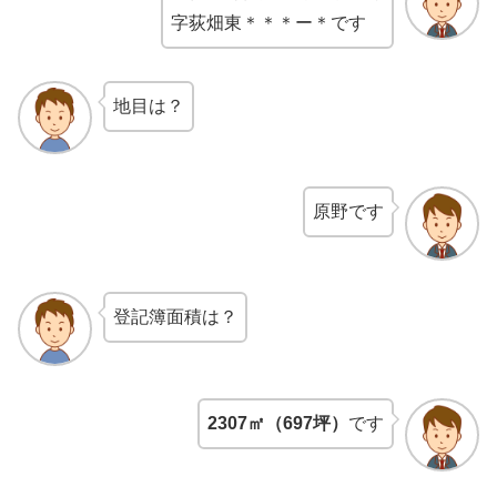
字荻畑東＊＊＊ー＊です
地目は？
原野です
登記簿面積は？
2307㎡（697坪）
です