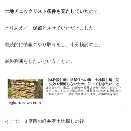
土地チェックリスト条件も充たしていた
ので、
とりあえず、
保留
とさせていただきました。
継続的に情報のやり取りをし、十分検討の上、
最終判断をしたいということに。
【体験談】軽井沢移住への道 土地探し編（3）
～失敗や後悔しないために知っておきたいこと
２００４年、東京井の頭から軽井沢追分へ移住したカント
リージェントルマン鴨志田が、軽井沢への移住に興味があ
る方のために、３度目の軽井沢土地探しの体験談を紹介
cgkaruizawa.com
そこで、３度目の軽井沢土地探しの後、