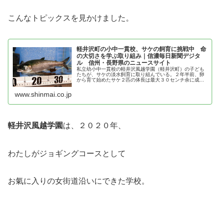
こんなトピックスを見かけました。
軽井沢町の小中一貫校、サケの飼育に挑戦中 命
の大切さを学ぶ取り組み｜信濃毎日新聞デジタ
ル 信州・長野県のニュースサイト
私立幼小中一貫校の軽井沢風越学園（軽井沢町）の子ども
たちが、サケの淡水飼育に取り組んでいる。２年半前、卵
から育て始めたサケ２匹の体長は最大３０センチ余に成
長。水の冷却装置といった高価な設備をそろえるため、自
分たちで県の助成金などに申請したり...
www.shinmai.co.jp
軽井沢風越学園
は、２０２０年、
わたしがジョギングコースとして
お氣に入りの女街道沿いにできた学校。