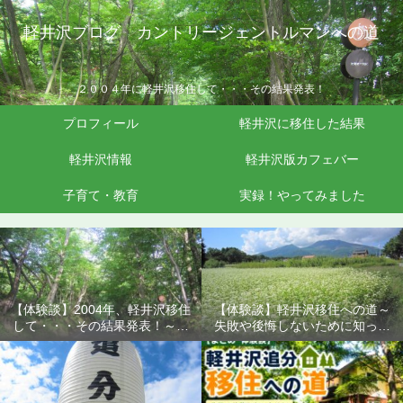
軽井沢ブログ カントリージェントルマンへの道
２００４年に軽井沢移住して・・・その結果発表！
プロフィール
軽井沢に移住した結果
軽井沢情報
軽井沢版カフェバー
子育て・教育
実録！やってみました
【体験談】2004年、軽井沢移住
【体験談】軽井沢移住への道～
して・・・その結果発表！～失
失敗や後悔しないために知って
敗や後悔しないために知ってお
おきたいこと
きたいこと