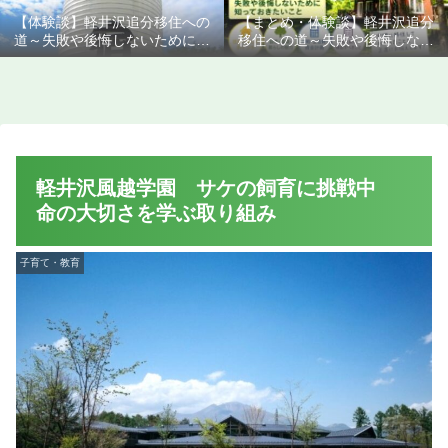
【体験談】軽井沢追分移住への
【まとめ・体験談】軽井沢追分
道～失敗や後悔しないために知
移住への道～失敗や後悔しない
っておきたいこと
ために知っておきたいこと
軽井沢風越学園 サケの飼育に挑戦中
命の大切さを学ぶ取り組み
子育て・教育