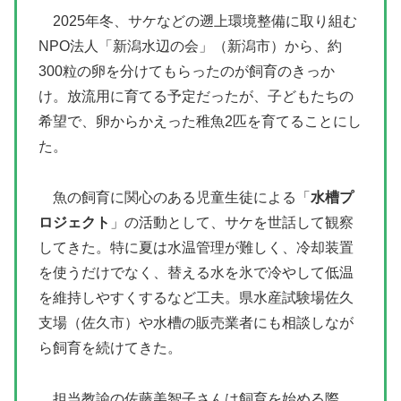
2025年冬、サケなどの遡上環境整備に取り組む
NPO法人「新潟水辺の会」（新潟市）から、約
300粒の卵を分けてもらったのが飼育のきっか
け。放流用に育てる予定だったが、子どもたちの
希望で、卵からかえった稚魚2匹を育てることにし
た。
魚の飼育に関心のある児童生徒による「
水槽プ
ロジェクト
」の活動として、サケを世話して観察
してきた。特に夏は水温管理が難しく、冷却装置
を使うだけでなく、替える水を氷で冷やして低温
を維持しやすくするなど工夫。県水産試験場佐久
支場（佐久市）や水槽の販売業者にも相談しなが
ら飼育を続けてきた。
担当教諭の佐藤美智子さんは飼育を始める際、