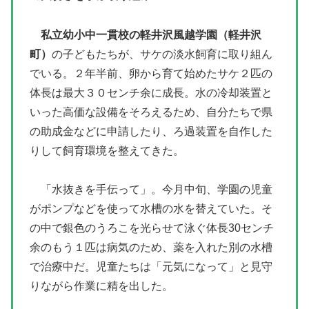
私立幼小中一貫校の軽井沢風越学園（軽井沢
町）
の子どもたちが、サケの淡水飼育に取り組ん
でいる。２年半前、卵から育て始めたサケ２匹の
体長は最大３０センチ余に成長。水の冷却装置と
いった高価な設備をそろえるため、自分たちで県
の助成金などに申請したり、ろ過装置を自作した
りして飼育環境を整えてきた。
「水抜きを手伝って」。今月中旬、学園の児童
がポンプなどを使って水槽の水を替えていた。そ
の中で銀色のうろこを光らせて泳ぐ体長30センチ
余のもう１匹は病気のため、薬を入れた別の水槽
で治療中だ。児童たちは「元気になって」と見守
りながら作業に精を出した。