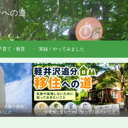
ンへの道
子育て・教育
実録！やってみました
道～失敗や後悔し
【まとめ・体験談】軽井沢追分移住への道～失敗
いこと
や後悔しないために知っておきたいこと