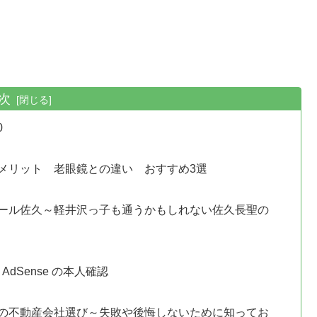
次
0
メリット 老眼鏡との違い おすすめ3選
ール佐久～軽井沢っ子も通うかもしれない佐久長聖の
AdSense の本人確認
の不動産会社選び～失敗や後悔しないために知ってお