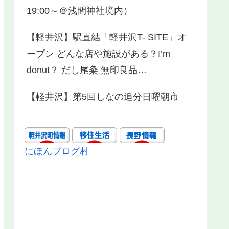
19:00～＠浅間神社境内）
【軽井沢】駅直結「軽井沢T- SITE」オ
ープン どんな店や施設がある？I’m
donut？ だし尾粂 無印良品…
【軽井沢】第5回しなの追分日曜朝市
にほんブログ村