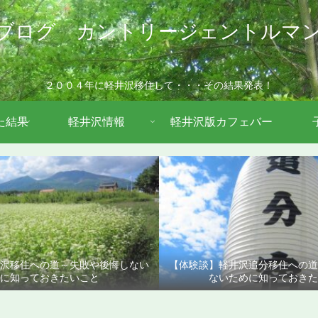
ブログ カントリージェントルマ
２００４年に軽井沢移住して・・・その結果発表！
た結果
軽井沢情報
軽井沢版カフェバー
沢移住への道～失敗や後悔しない
【体験談】軽井沢追分移住への
に知っておきたいこと
ないために知っておきた