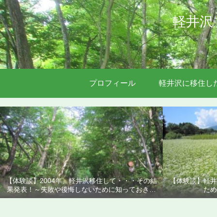
軽井沢
プロフィール
軽井沢に移住し
【体験談】2004年、軽井沢移住して・・・その結
【体験談】軽井
果発表！～失敗や後悔しないために知っておきた
ため
いこと