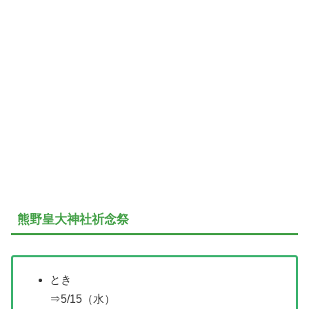
熊野皇大神社祈念祭
とき
⇒5/15（水）