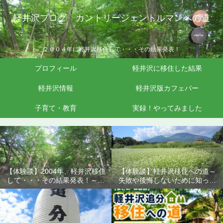
軽井沢ブログ カントリージェントルマンへの道
２００４年に軽井沢移住して・・・その結果発表！
プロフィール
軽井沢に移住した結果
軽井沢情報
軽井沢版カフェバー
子育て・教育
実録！やってみました
【体験談】2004年、軽井沢移住
【体験談】軽井沢移住への道～
して・・・その結果発表！～失
失敗や後悔しないために知って
敗や後悔しないために知ってお
おきたいこと
きたいこと