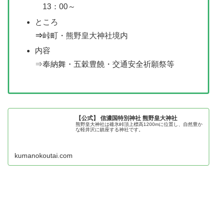
13：00～
ところ
⇒
峠町・熊野皇大神社境内
内容
⇒奉納舞・五穀豊饒・交通安全祈願祭等
【公式】 信濃国特別神社 熊野皇大神社
熊野皇大神社は碓氷峠頂上標高1200mに位置し、自然豊か
な軽井沢に鎮座する神社です。
kumanokoutai.com