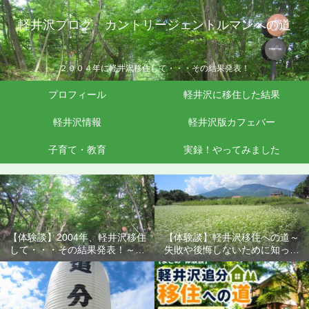
軽井沢ブログ カントリージェントルマンへの道
２００４年に軽井沢移住して・・・その結果発表！
プロフィール
軽井沢に移住した結果
軽井沢情報
軽井沢版カフェバー
子育て・教育
実録！やってみました
【体験談】2004年、軽井沢移住
【体験談】軽井沢移住への道～
して・・・その結果発表！～失
失敗や後悔しないために知って
敗や後悔しないために知ってお
おきたいこと
きたいこと