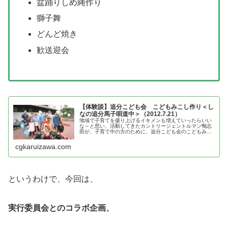
盆踊りしめ縄作り
獅子舞
どんど焼き
歓送迎会
【体験談】追分こども会 こどもみこし作り＜し
なの追分馬子唄道中＞（2012.7.21）
地域で子育てを盛り上げるイキメンも増えていったらいい
な～と思い、活動してきたカントリージェントルマン鴨志
田が、子育て中の方のために、追分こども会のこどもみこ
し作りの体験談を紹介
cgkaruizawa.com
というわけで、今回は、
実行委員会とのコラボ企画、