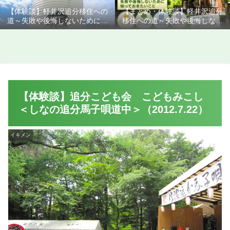
【体験談】軽井沢追分移住への
【まとめ・体験談】軽井沢追分
道～失敗や後悔しないために知
移住への道～失敗や後悔しない
っておきたいこと
ために知っておきたいこと
【体験談】追分こども会 こどもみこし
＜しなの追分馬子唄道中＞（2012.7.22）
イキメン