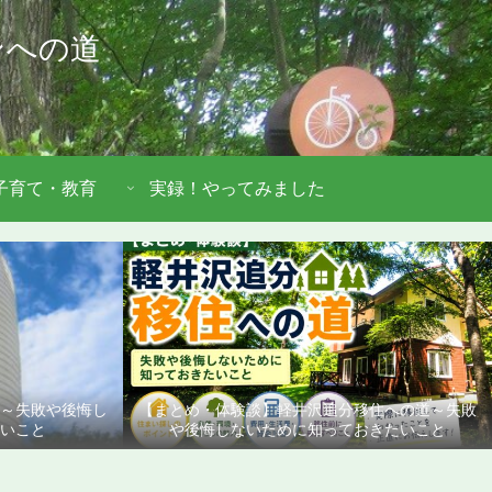
ンへの道
子育て・教育
実録！やってみました
道～失敗や後悔し
【まとめ・体験談】軽井沢追分移住への道～失敗
いこと
や後悔しないために知っておきたいこと