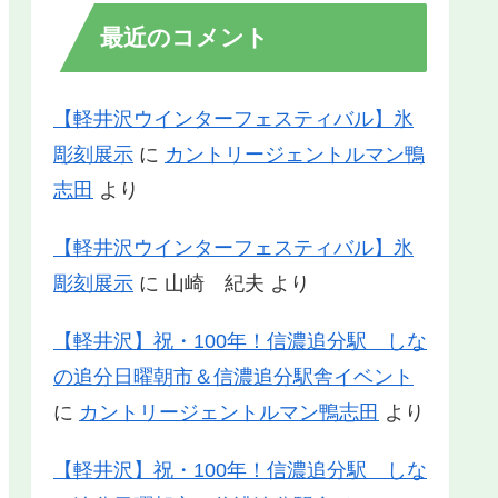
最近のコメント
【軽井沢ウインターフェスティバル】氷
彫刻展示
に
カントリージェントルマン鴨
志田
より
【軽井沢ウインターフェスティバル】氷
彫刻展示
に
山崎 紀夫
より
【軽井沢】祝・100年！信濃追分駅 しな
の追分日曜朝市＆信濃追分駅舎イベント
に
カントリージェントルマン鴨志田
より
【軽井沢】祝・100年！信濃追分駅 しな