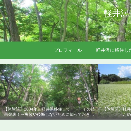
軽井沢
プロフィール
軽井沢に移住し
【体験談】2004年、軽井沢移住して・・・その結
【体験談】軽井
果発表！～失敗や後悔しないために知っておきた
ため
いこと