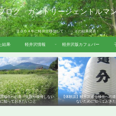
ブログ カントリージェントルマ
２００４年に軽井沢移住して・・・その結果発表！
た結果
軽井沢情報
軽井沢版カフェバー
沢移住への道～失敗や後悔しない
【体験談】軽井沢追分移住への
に知っておきたいこと
ないために知っておきた