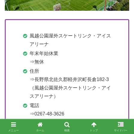
風越公園屋外スケートリンク・アイス
アリーナ
年末年始休業
⇒無休
住所
⇒長野県北佐久郡軽井沢町長倉182-3
（風越公園屋外スケートリンク・アイ
スアリーナ）
電話
⇒0267-48-3626
（風越公園屋外スケートリンク・アイ
スアリーナ）
メニュー
ホーム
検索
トップ
サイドバー