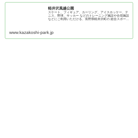
軽井沢風越公園
スケート、フィギュア、カーリング、アイスホッケー、テ
ニス、野球、サッカー などのトレーニング施設や合宿施設
などにご利用いただける、長野県軽井沢町の 総合スポーツ
施設。
www.kazakoshi-park.jp