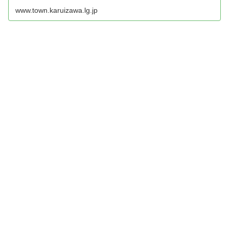
www.town.karuizawa.lg.jp