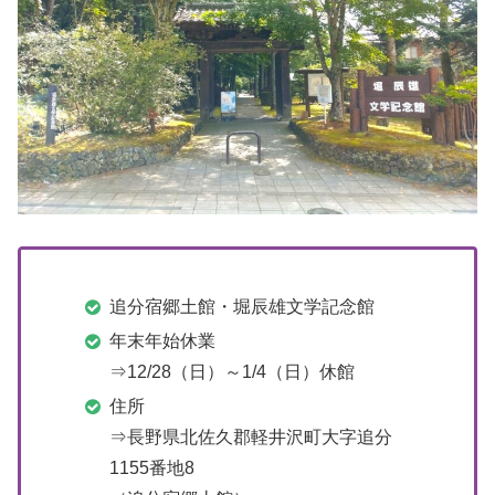
追分宿郷土館・堀辰雄文学記念館
年末年始休業
⇒12/28（日）～1/4（日）休館
住所
⇒長野県北佐久郡軽井沢町大字追分
1155番地8