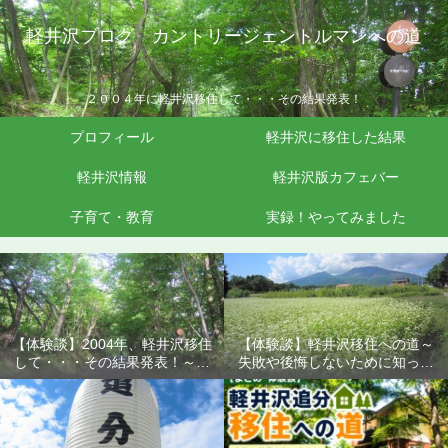
軽井沢ブログ カントリージェントルマンへの道
２００４年に軽井沢移住して・・・その結果発表！
プロフィール
軽井沢に移住した結果
軽井沢情報
軽井沢版カフェバー
子育て・教育
実録！やってみました
【体験談】2004年、軽井沢移住
【体験談】軽井沢移住への道～
して・・・その結果発表！～失
失敗や後悔しないために知って
敗や後悔しないために知ってお
おきたいこと
きたいこと