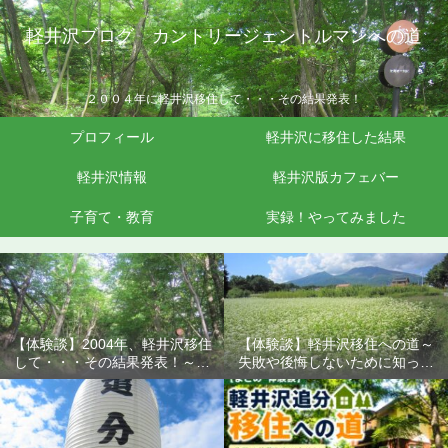
軽井沢ブログ カントリージェントルマンへの道
２００４年に軽井沢移住して・・・その結果発表！
プロフィール
軽井沢に移住した結果
軽井沢情報
軽井沢版カフェバー
子育て・教育
実録！やってみました
【体験談】2004年、軽井沢移住
【体験談】軽井沢移住への道～
して・・・その結果発表！～失
失敗や後悔しないために知って
敗や後悔しないために知ってお
おきたいこと
きたいこと