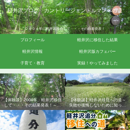
軽井沢ブログ カントリージェントルマンへの道
２００４年に軽井沢移住して・・・その結果発表！
プロフィール
軽井沢に移住した結果
軽井沢情報
軽井沢版カフェバー
子育て・教育
実録！やってみました
【体験談】2004年、軽井沢移住
【体験談】軽井沢移住への道～
して・・・その結果発表！～失
失敗や後悔しないために知って
敗や後悔しないために知ってお
おきたいこと
きたいこと