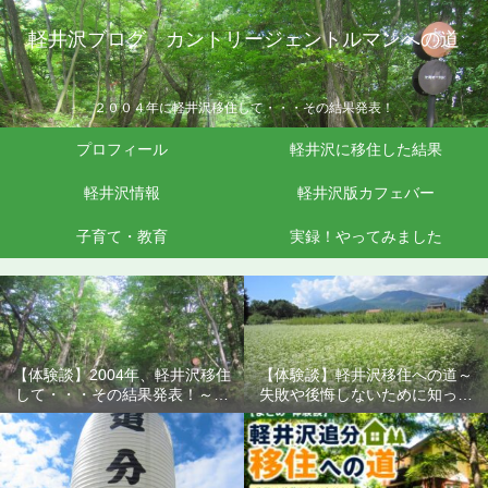
軽井沢ブログ カントリージェントルマンへの道
２００４年に軽井沢移住して・・・その結果発表！
プロフィール
軽井沢に移住した結果
軽井沢情報
軽井沢版カフェバー
子育て・教育
実録！やってみました
【体験談】2004年、軽井沢移住
【体験談】軽井沢移住への道～
して・・・その結果発表！～失
失敗や後悔しないために知って
敗や後悔しないために知ってお
おきたいこと
きたいこと