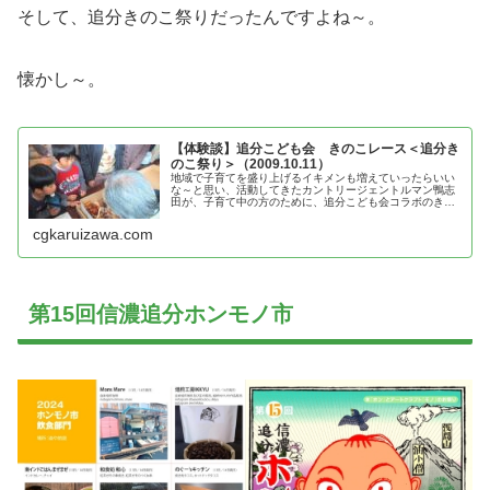
そして、追分きのこ祭りだったんですよね～。
懐かし～。
【体験談】追分こども会 きのこレース＜追分き
のこ祭り＞（2009.10.11）
地域で子育てを盛り上げるイキメンも増えていったらいい
な～と思い、活動してきたカントリージェントルマン鴨志
田が、子育て中の方のために、追分こども会コラボのきの
こレース＜追分きのこ祭り＞の体験談を紹介！
cgkaruizawa.com
第15回信濃追分ホンモノ市