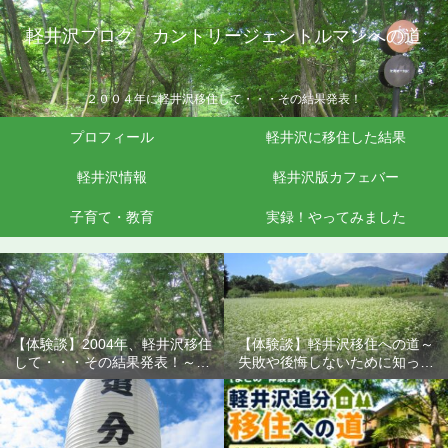
軽井沢ブログ カントリージェントルマンへの道
２００４年に軽井沢移住して・・・その結果発表！
プロフィール
軽井沢に移住した結果
軽井沢情報
軽井沢版カフェバー
子育て・教育
実録！やってみました
【体験談】2004年、軽井沢移住
【体験談】軽井沢移住への道～
して・・・その結果発表！～失
失敗や後悔しないために知って
敗や後悔しないために知ってお
おきたいこと
きたいこと