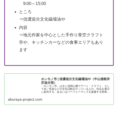
9:00～15:00
ところ
⇒信濃追分文化磁場油や
内容
⇒地元作家を中心とした手作り青空クラフト
市や、キッチンカーなどの食事エリアもあり
ます
ホンモノ市 | 信濃追分文化磁場油や（中山道軽井
沢追分宿）
「ホンモノ市」は主に浅間山麓でアート・クラフト、そし
て本／音楽などの文化活動を行っている人の、作品を展示
し販売する、あるいはパーフォーマンスを披露する祭典で
す。
aburaya-project.com