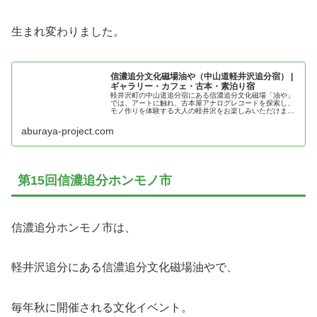
生まれ変わりました。
信濃追分文化磁場油や（中山道軽井沢追分宿） |
ギャラリー・カフェ・古本・素泊り宿
軽井沢町の中山道追分宿にある信濃追分文化磁場「油や」
では、アートに触れ、古本屋アナログレコードを探索し、
モノ作りを体験する大人の軽井沢をお楽しみいただけま
す。カフェで追分宿の散策をひと休み。素泊りでの宿泊も
可能。堀辰雄・立原道造・加藤周一に...
aburaya-project.com
第15回信濃追分ホンモノ市
信濃追分ホンモノ市は、
軽井沢追分にある信濃追分文化磁場油やで、
毎年秋に開催される文化イベント。