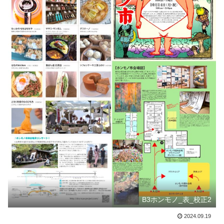
B3ホンモノ_表_校正2
2024.09.19