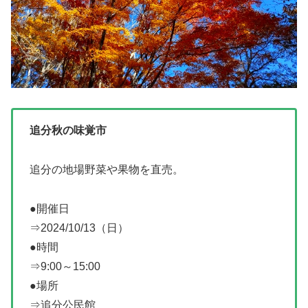
追分秋の味覚市
追分の地場野菜や果物を直売。
●開催日
⇒2024/10/13（日）
●時間
⇒9:00～15:00
●場所
⇒追分公民館