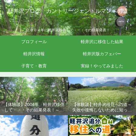
軽井沢ブログ カントリージェントルマンへの道
２００４年に軽井沢移住して・・・その結果発表！
プロフィール
軽井沢に移住した結果
軽井沢情報
軽井沢版カフェバー
子育て・教育
実録！やってみました
【体験談】2004年、軽井沢移住
【体験談】軽井沢移住への道～
して・・・その結果発表！～失
失敗や後悔しないために知って
敗や後悔しないために知ってお
おきたいこと
きたいこと