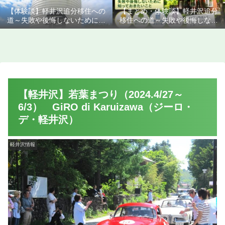
【体験談】軽井沢追分移住への
【まとめ・体験談】軽井沢追分
道～失敗や後悔しないために知
移住への道～失敗や後悔しない
っておきたいこと
ために知っておきたいこと
【軽井沢】若葉まつり（2024.4/27～
6/3） GiRO di Karuizawa（ジーロ・
デ・軽井沢）
軽井沢情報