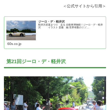
＜公式サイトから引用＞
ジーロ・デ・軽井沢
軽井沢若葉まつり 走る 自動車博物館！ジーロ・デ・軽井
沢 イラスト 斎藤 融 世界有数のリゾ…
60s.co.jp
第21回ジーロ・デ・軽井沢