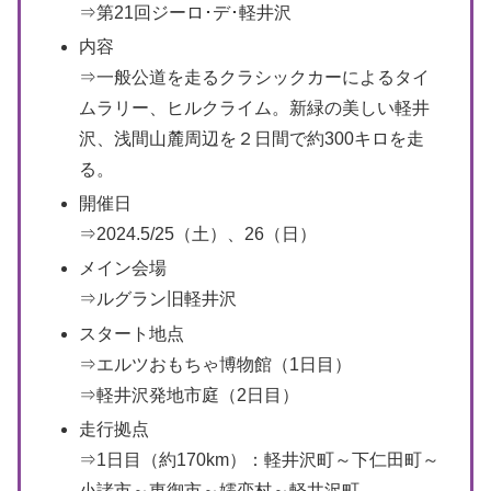
⇒第21回ジーロ･デ･軽井沢
内容
⇒一般公道を走るクラシックカーによるタイ
ムラリー、ヒルクライム。新緑の美しい軽井
沢、浅間山麓周辺を２日間で約300キロを走
る。
開催日
⇒2024.5/25（土）、26（日）
メイン会場
⇒ルグラン旧軽井沢
スタート地点
⇒エルツおもちゃ博物館（1日目）
⇒軽井沢発地市庭（2日目）
走行拠点
⇒1日目（約170km）：軽井沢町～下仁田町～
小諸市～東御市～嬬恋村～軽井沢町