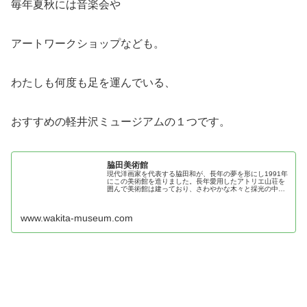
毎年夏秋には音楽会や
アートワークショップなども。
わたしも何度も足を運んでいる、
おすすめの軽井沢ミュージアムの１つです。
脇田美術館
現代洋画家を代表する脇田和が、長年の夢を形にし1991年
にこの美術館を造りました。長年愛用したアトリエ山荘を
囲んで美術館は建っており、さわやかな木々と採光の中
で。親密で深い感動の世界を堪能できる、自然と響きあう
美術館です。
www.wakita-museum.com