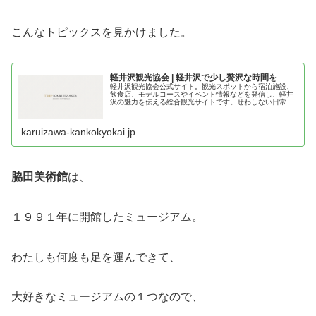
こんなトピックスを見かけました。
軽井沢観光協会 | 軽井沢で少し贅沢な時間を
軽井沢観光協会公式サイト。観光スポットから宿泊施設、
飲食店、モデルコースやイベント情報などを発信し、軽井
沢の魅力を伝える総合観光サイトです。せわしない日常を
離れて、ようこそウェルネスリゾート軽井沢へ。
karuizawa-kankokyokai.jp
脇田美術館
は、
１９９１年に開館したミュージアム。
わたしも何度も足を運んできて、
大好きなミュージアムの１つなので、