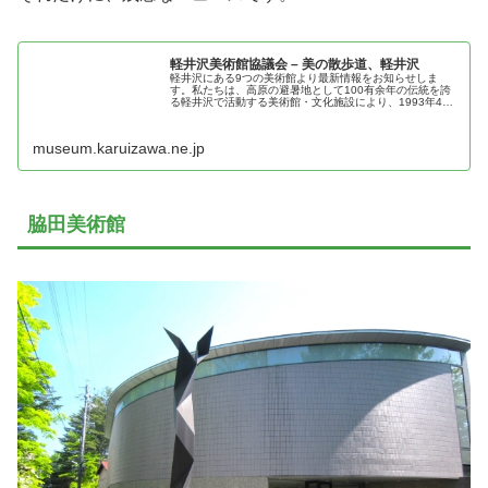
軽井沢美術館協議会 – 美の散歩道、軽井沢
軽井沢にある9つの美術館より最新情報をお知らせしま
す。私たちは、高原の避暑地として100有余年の伝統を誇
る軽井沢で活動する美術館・文化施設により、1993年4月
に設立されました。加盟する美術館および文化施設の相互
交流・連携が、地域文化ならび...
museum.karuizawa.ne.jp
脇田美術館