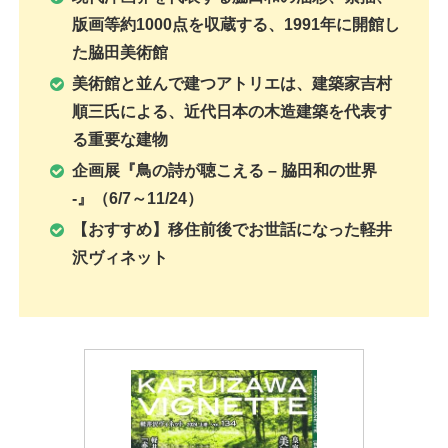
版画等約1000点を収蔵する、1991年に開館し
た脇田美術館
美術館と並んで建つアトリエは、建築家吉村
順三氏による、近代日本の木造建築を代表す
る重要な建物
企画展
『鳥の詩が聴こえる – 脇田和の世界
-』
（6/7～11/24）
【おすすめ】移住前後でお世話になった軽井
沢ヴィネット