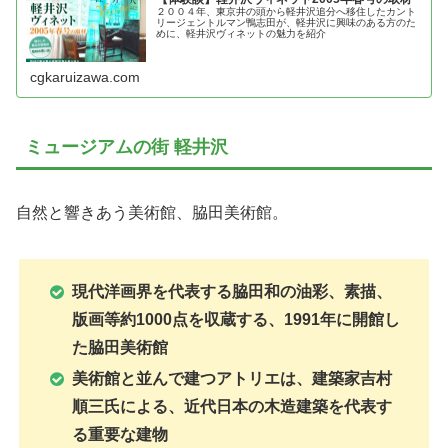
２００４年、東京井の頭から軽井沢追分へ移住したカント
リージェントルマン鴨志田が、軽井沢に興味のある方のた
めに、軽井沢ヴィネットの魅力を紹介
cgkaruizawa.com
ミュージアムの街 軽井沢
自然と響きあう美術館、脇田美術館。
現代洋画界を代表する脇田和の油彩、素描、
版画等約1000点を収蔵する、1991年に開館し
た脇田美術館
美術館と並んで建つアトリエは、建築家吉村
順三氏による、近代日本の木造建築を代表す
る重要な建物