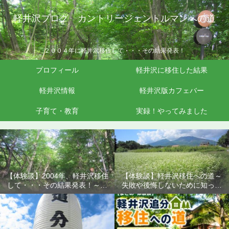
軽井沢ブログ カントリージェントルマンへの道
２００４年に軽井沢移住して・・・その結果発表！
プロフィール
軽井沢に移住した結果
軽井沢情報
軽井沢版カフェバー
子育て・教育
実録！やってみました
【体験談】2004年、軽井沢移住
【体験談】軽井沢移住への道～
して・・・その結果発表！～失
失敗や後悔しないために知って
敗や後悔しないために知ってお
おきたいこと
きたいこと