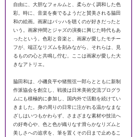
自由に、大胆なフォルムと、柔らかく調和した色
彩。時に、音楽を奏でるようだと賛美される脇田
和の絵画。画家はバッハを聴くのが好きだったと
いう。画家仲間とジャズの演奏に興じた時代もあ
ったという。色彩と音楽と、画家が愛したモチー
フが、端正なリズムを刻みながら、それらは、見
るものの心と共鳴し佇む。ここは画家が愛した大
きなアトリエ。
脇田和は、小磯良平や猪熊弦一郎らとともに新制
作派協会を創立し、戦後は日米美術交流プログラ
ムにも積極的に参加し、国内外で活動を続けてい
きました。身の周りの日常に注がれる温かなまな
ざしはいつもかわらず、さまざまな素材や技法へ
の好奇心や、色と色が織りなす滑らかなリズムと
美しさへの追求を、筆を置くその日まで止めるこ