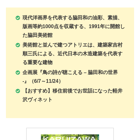
現代洋画界を代表する脇田和の油彩、素描、
版画等約1000点を収蔵する、1991年に開館し
た脇田美術館
美術館と並んで建つアトリエは、建築家吉村
順三氏による、近代日本の木造建築を代表す
る重要な建物
企画展
『鳥の詩が聴こえる – 脇田和の世界
-』
（6/7～11/24）
【おすすめ】移住前後でお世話になった軽井
沢ヴィネット