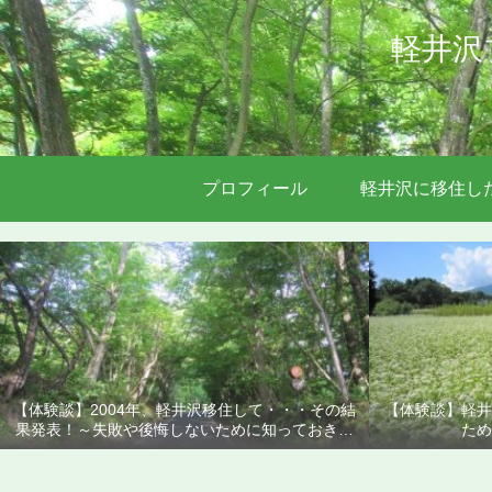
軽井沢
プロフィール
軽井沢に移住し
【体験談】2004年、軽井沢移住して・・・その結
【体験談】軽井
果発表！～失敗や後悔しないために知っておきた
ため
いこと