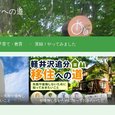
ンへの道
子育て・教育
実録！やってみました
道～失敗や後悔し
【まとめ・体験談】軽井沢追分移住への道～失敗
いこと
や後悔しないために知っておきたいこと