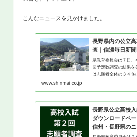
こんなニュースを見かけました。
長野県内の公立高
査｜信濃毎日新聞
県教育委員会は７日、
回予定数調査の結果を
は志願者全体の３４％
１・２８倍（前年同期１・
www.shinmai.co.jp
長野県公立高校入
ダウンロードペ
信州・長野県のニ
長野県教育委員会は７