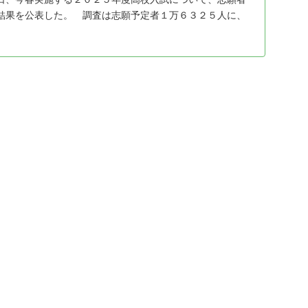
結果を公表した。 調査は志願予定者１万６３２５人に、
日時点の第１志望校を聞いた。前期は公立のみ、後期は私
...
、