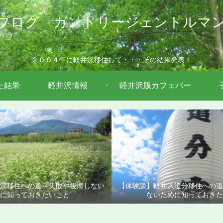
ブログ カントリージェントルマ
２００４年に軽井沢移住して・・・その結果発表！
た結果
軽井沢情報
軽井沢版カフェバー
沢移住への道～失敗や後悔しない
【体験談】軽井沢追分移住への
に知っておきたいこと
ないために知っておきた