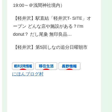
19:00～＠浅間神社境内）
【軽井沢】駅直結「軽井沢T- SITE」オ
ープン どんな店や施設がある？I’m
donut？ だし尾粂 無印良品…
【軽井沢】第5回しなの追分日曜朝市
にほんブログ村