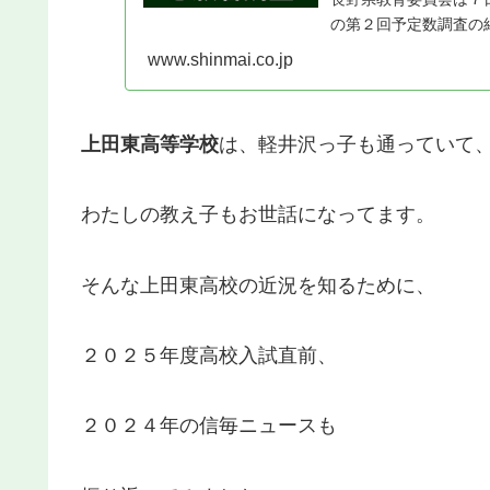
の第２回予定数調査の
２０２４年１２月１２
www.shinmai.co.jp
立、高専なども含む。 公
上田東高等学校
は、軽井沢っ子も通っていて
わたしの教え子もお世話になってます。
そんな上田東高校の近況を知るために、
２０２５年度高校入試直前、
２０２４年の信毎ニュースも