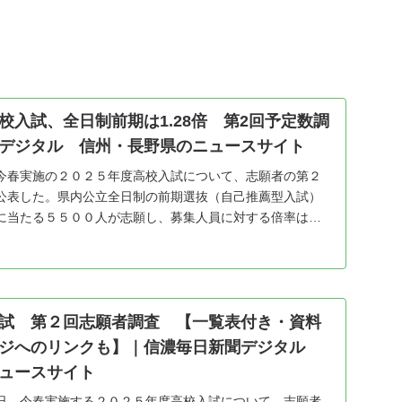
校入試、全日制前期は1.28倍 第2回予定数調
デジタル 信州・長野県のニュースサイト
今春実施の２０２５年度高校入試について、志願者の第２
公表した。県内公立全日制の前期選抜（自己推薦型入試）
に当たる５５００人が志願し、募集人員に対する倍率は
４...
試 第２回志願者調査 【一覧表付き・資料
ージへのリンクも】｜信濃毎日新聞デジタル
ュースサイト
日、今春実施する２０２５年度高校入試について、志願者