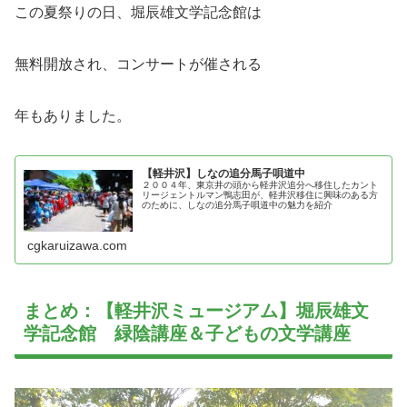
この夏祭りの日、堀辰雄文学記念館は
無料開放され、コンサートが催される
年もありました。
【軽井沢】しなの追分馬子唄道中
２００４年、東京井の頭から軽井沢追分へ移住したカント
リージェントルマン鴨志田が、軽井沢移住に興味のある方
のために、しなの追分馬子唄道中の魅力を紹介
cgkaruizawa.com
まとめ：【軽井沢ミュージアム】堀辰雄文
学記念館 緑陰講座＆子どもの文学講座