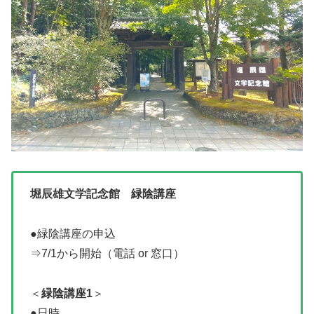
堀辰雄文学記念館 緑陰講座
●緑陰講座の申込
⇒7/1から開始（電話 or 窓口）
＜
緑陰講座1
＞
●日時