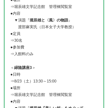
⇒堀辰雄文学記念館 管理棟閲覧室
●内容
▼演題『
堀辰雄と〈風〉の物語
』
渡部麻実氏（日本女子大学教授）
●定員
⇒30名
●参加費
⇒入館料のみ
＜
緑陰講座3
＞
●日時
⇒8/23（土）13:30～15:00
●場所
⇒堀辰雄文学記念館 管理棟閲覧室
●内容