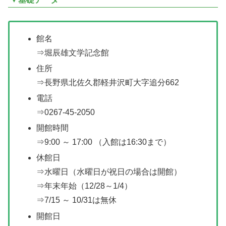
館名
⇒堀辰雄文学記念館
住所
⇒長野県北佐久郡軽井沢町大字追分662
電話
⇒0267-45-2050
開館時間
⇒9:00 ～ 17:00 （入館は16:30まで）
休館日
⇒水曜日（水曜日が祝日の場合は開館）
⇒年末年始（12/28～1/4）
⇒7/15 ～ 10/31は無休
開館日