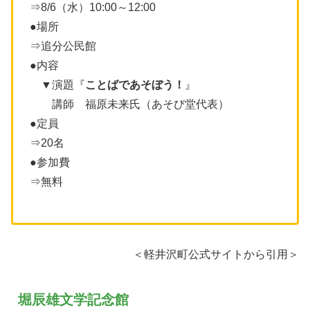
⇒8/6（水）10:00～12:00
●場所
⇒追分公民館
●内容
▼演題『
ことばであそぼう！
』
講師 福原未来氏（あそび堂代表）
●定員
⇒20名
●参加費
⇒無料
＜軽井沢町公式サイトから引用＞
堀辰雄文学記念館