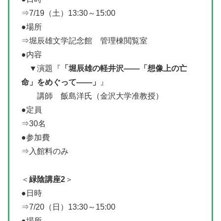
⇒7/19（土）13:30～15:00
●場所
⇒堀辰雄文学記念館 管理棟閲覧室
●内容
▼演題『
「堀辰雄の軽井沢――「想像上の亡
命」をめぐって――」
』
講師 飯島洋氏（金沢大学准教授）
●定員
⇒30名
●参加費
⇒入館料のみ
＜
緑陰講座2
＞
●日時
⇒7/20（日）13:30～15:00
●場所