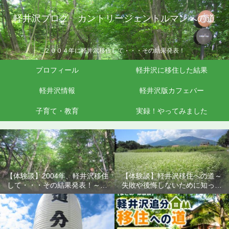
軽井沢ブログ カントリージェントルマンへの道
２００４年に軽井沢移住して・・・その結果発表！
プロフィール
軽井沢に移住した結果
軽井沢情報
軽井沢版カフェバー
子育て・教育
実録！やってみました
【体験談】2004年、軽井沢移住
【体験談】軽井沢移住への道～
して・・・その結果発表！～失
失敗や後悔しないために知って
敗や後悔しないために知ってお
おきたいこと
きたいこと