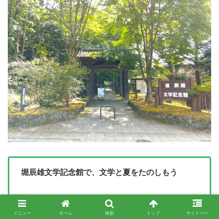
堀辰雄文学記念館で、文学と夏をたのしもう
軽井沢・追分の静かな森の中に佇む「
堀辰雄文学
記念館
」では、この夏、文学に親しむ２つの講座
メニュー
ホーム
検索
トップ
サイドバー