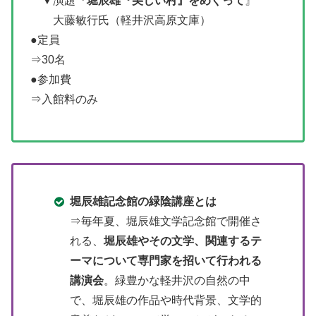
▼演題『
堀辰雄『美しい村』をめぐって
』
大藤敏行氏（軽井沢高原文庫）
●定員
⇒30名
●参加費
⇒入館料のみ
堀辰雄記念館の緑陰講座とは
⇒毎年夏、堀辰雄文学記念館で開催さ
れる、
堀辰雄やその文学、関連するテ
ーマについて専門家を招いて行われる
講演会
。緑豊かな軽井沢の自然の中
で、堀辰雄の作品や時代背景、文学的