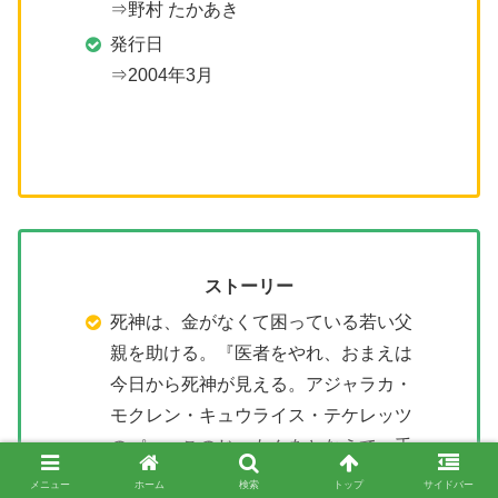
⇒野村 たかあき
発行日
⇒2004年3月
ストーリー
死神は、金がなくて困っている若い父
親を助ける。『医者をやれ、おまえは
今日から死神が見える。アジャラカ・
モクレン・キュウライス・テケレッツ
のパァ。このじゅもんをとなえて、手
をたたけば、死神はいなくなる。』こ
メニュー
ホーム
検索
トップ
サイドバー