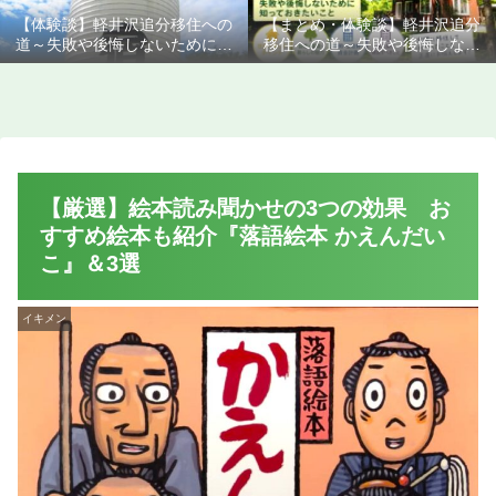
【体験談】軽井沢追分移住への
【まとめ・体験談】軽井沢追分
道～失敗や後悔しないために知
移住への道～失敗や後悔しない
っておきたいこと
ために知っておきたいこと
【厳選】絵本読み聞かせの3つの効果 お
すすめ絵本も紹介『落語絵本 かえんだい
こ』＆3選
イキメン