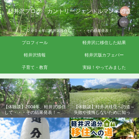
軽井沢ブログ カントリージェントルマンへの道
２００４年に軽井沢移住して・・・その結果発表！
プロフィール
軽井沢に移住した結果
軽井沢情報
軽井沢版カフェバー
子育て・教育
実録！やってみました
【体験談】2004年、軽井沢移住
【体験談】軽井沢移住への道～
して・・・その結果発表！～失
失敗や後悔しないために知って
敗や後悔しないために知ってお
おきたいこと
きたいこと