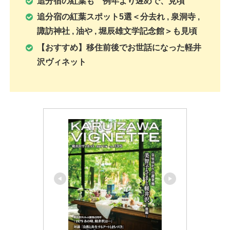
追分宿の紅葉も 例年より遅めで、見頃
追分宿の紅葉スポット5選＜分去れ ,
泉洞寺 ,
諏訪神社 ,
油や
,
堀辰雄文学記念館
＞も見頃
【おすすめ】移住前後でお世話になった軽井
沢ヴィネット