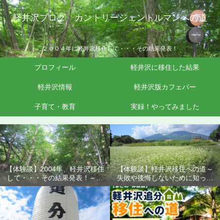
軽井沢ブログ カントリージェントルマンへの道
２００４年に軽井沢移住して・・・その結果発表！
プロフィール
軽井沢に移住した結果
軽井沢情報
軽井沢版カフェバー
子育て・教育
実録！やってみました
【体験談】2004年、軽井沢移住
【体験談】軽井沢移住への道～
して・・・その結果発表！～失
失敗や後悔しないために知って
敗や後悔しないために知ってお
おきたいこと
きたいこと