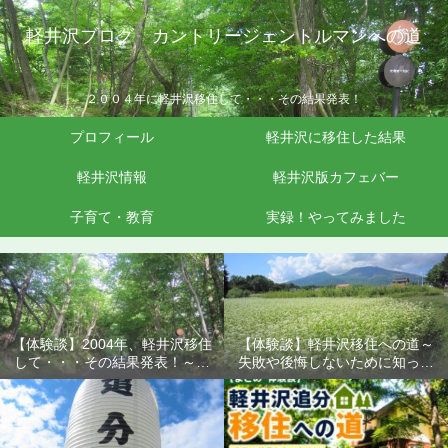
軽井沢ブログ カントリージェントルマンへの道
２００４年に軽井沢移住して・・・その結果発表！
プロフィール
軽井沢に移住した結果
軽井沢情報
軽井沢版カフェバー
子育て・教育
実録！やってみました
【体験談】2004年、軽井沢移住
【体験談】軽井沢移住への道～
して・・・その結果発表！～失
失敗や後悔しないために知って
敗や後悔しないために知ってお
おきたいこと
きたいこと