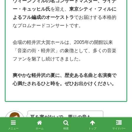
ウィーンフィルの名コンサートマスター、ライナ
ー・キュッヒル氏
を迎え、
東京シティ・フィルに
よるフル編成のオーケストラ
でお届けする本格的
なプロムナードコンサートです。
会場の軽井沢大賀ホールは、2005年の開館以来
「音楽の街・軽井沢」の象徴として、多くの音楽
ファンを魅了し続けてきました。
爽やかな軽井沢の夏に、歴史ある名曲と名演奏で
心満たされるひと時を。ぜひお出かけください。
耳を塞がないで、周りの音も
高音質サウンドも聞けるって安心
メニュー
ホーム
検索
トップ
サイドバー