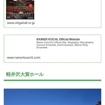
www.ohgahall.or.jp
RAINER KÜCHL Official Website
Rainer Kuechl's Official Site. Biography, Discography,
Concert Schedule, Küchl Quartett, Wiener Ring
Ensemble
www.rainerkuechl.com
軽井沢大賀ホール