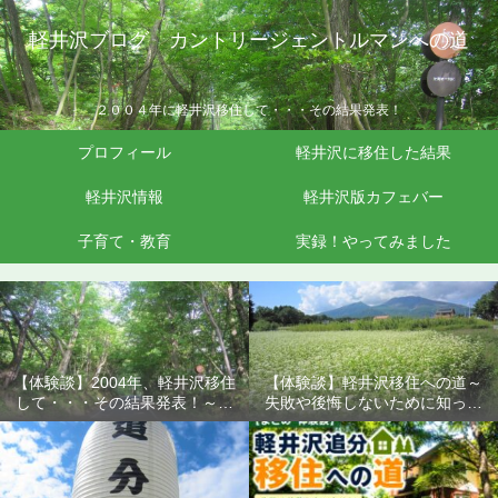
軽井沢ブログ カントリージェントルマンへの道
２００４年に軽井沢移住して・・・その結果発表！
プロフィール
軽井沢に移住した結果
軽井沢情報
軽井沢版カフェバー
子育て・教育
実録！やってみました
【体験談】2004年、軽井沢移住
【体験談】軽井沢移住への道～
して・・・その結果発表！～失
失敗や後悔しないために知って
敗や後悔しないために知ってお
おきたいこと
きたいこと