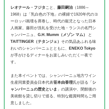
レオナール・フジタ
こと、
藤田嗣治
（1886～
1968）は「乳白色の下地」の裸婦で1920年代のヨ
ーロッパ画壇を席巻し、時代の寵児となった日本
人画家。藤田が洗礼を受けた地・ランスの名門シ
ャンパーニュ、
G.H. Mumm（メゾン マム）
と
TAITTINGER（テタンジェ）
その気品あふれる味
わいのシャンパーニュとともに、
ENEKO Tokyo
が手がけるディナーをお楽しみいただく一夜で
す。
また本イベントでは、シャンパーニュ地方ワイン
生産同業委員会日本代表
笹本由香理
氏が語る「
シ
ャンパーニュの歴史といま
」の講演や、閉館後の
美術館を貸し切りで巡る、特別な鑑賞時間もご用
意しました。