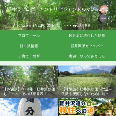
軽井沢ブログ カントリージェントルマンへの道
２００４年に軽井沢移住して・・・その結果発表！
プロフィール
軽井沢に移住した結果
軽井沢情報
軽井沢版カフェバー
子育て・教育
実録！やってみました
【体験談】2004年、軽井沢移住
【体験談】軽井沢移住への道～
して・・・その結果発表！～失
失敗や後悔しないために知って
敗や後悔しないために知ってお
おきたいこと
きたいこと