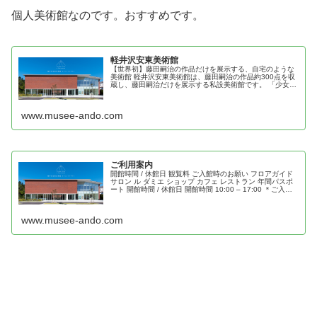
個人美術館なのです。おすすめです。
軽井沢安東美術館
【世界初】藤田嗣治の作品だけを展示する、自宅のような
美術館 軽井沢安東美術館は、藤田嗣治の作品約300点を収
蔵し、藤田嗣治だけを展示する私設美術館です。 「少女」
「猫」「聖母子」の絵画を中心に、藤田嗣治の作品だけを
展示しています。
www.musee-ando.com
ご利用案内
開館時間 / 休館日 観覧料 ご入館時のお願い フロアガイド
サロン ル ダミエ ショップ カフェ レストラン 年間パスポ
ート 開館時間 / 休館日 開館時間 10:00 – 17:00 ＊ご入館
は閉館の30分前まで 休館日 12月31日、...
www.musee-ando.com