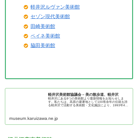
軽井沢ルヴァン美術館
セゾン現代美術館
田崎美術館
ペイネ美術館
脇田美術館
軽井沢美術館協議会 – 美の散歩道、軽井沢
軽井沢にある9つの美術館より最新情報をお知らせしま
す。私たちは、高原の避暑地として100有余年の伝統を誇
る軽井沢で活動する美術館・文化施設により、1993年4月
に設立されました。加盟する美術館および文化施設の相互
交流・連携が、地域文化ならび...
museum.karuizawa.ne.jp