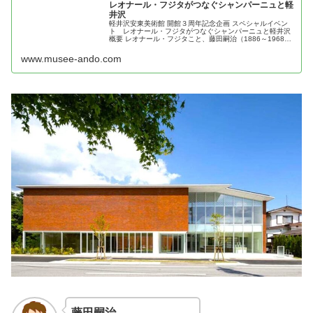
レオナール・フジタがつなぐシャンパーニュと軽
井沢
軽井沢安東美術館 開館３周年記念企画 スペシャルイベン
ト レオナール・フジタがつなぐシャンパーニュと軽井沢
概要 レオナール・フジタこと、藤田嗣治（1886～1968）
は「乳白色の下地」の裸婦で1920年代のヨーロッパ画壇を
席巻し、時代の寵...
www.musee-ando.com
藤田嗣治