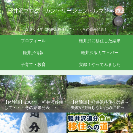
軽井沢ブログ カントリージェントルマンへの道
２００４年に軽井沢移住して・・・その結果発表！
プロフィール
軽井沢に移住した結果
軽井沢情報
軽井沢版カフェバー
子育て・教育
実録！やってみました
【体験談】2004年、軽井沢移住
【体験談】軽井沢移住への道～
して・・・その結果発表！～失
失敗や後悔しないために知って
敗や後悔しないために知ってお
おきたいこと
きたいこと