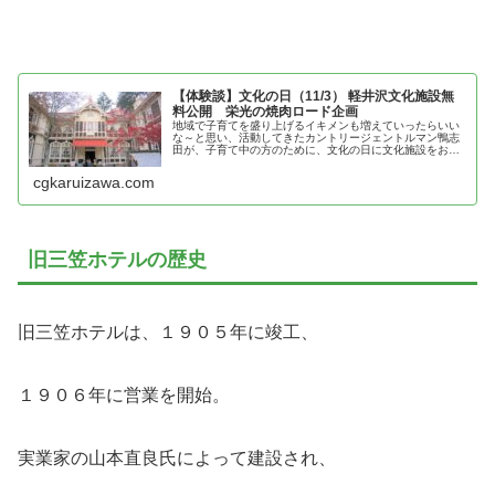
【体験談】文化の日（11/3） 軽井沢文化施設無
料公開 栄光の焼肉ロード企画
地域で子育てを盛り上げるイキメンも増えていったらいい
な～と思い、活動してきたカントリージェントルマン鴨志
田が、子育て中の方のために、文化の日に文化施設をおも
いっきり楽しんでしまった体験談を紹介！
cgkaruizawa.com
旧三笠ホテルの歴史
旧三笠ホテルは、１９０５年に竣工、
１９０６年に営業を開始。
実業家の山本直良氏によって建設され、