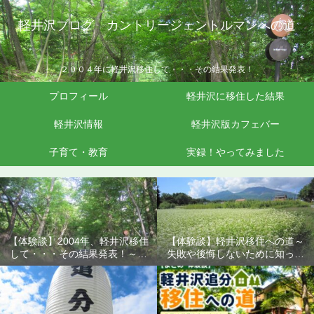
軽井沢ブログ カントリージェントルマンへの道
２００４年に軽井沢移住して・・・その結果発表！
プロフィール
軽井沢に移住した結果
軽井沢情報
軽井沢版カフェバー
子育て・教育
実録！やってみました
【体験談】2004年、軽井沢移住
【体験談】軽井沢移住への道～
して・・・その結果発表！～失
失敗や後悔しないために知って
敗や後悔しないために知ってお
おきたいこと
きたいこと