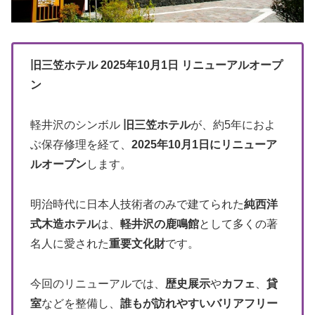
旧三笠ホテル 2025年10月1日 リニューアルオープ
ン
軽井沢のシンボル
旧三笠ホテル
が、約5年におよ
ぶ保存修理を経て、
2025年10月1日にリニューア
ルオープン
します。
明治時代に日本人技術者のみで建てられた
純西洋
式木造ホテル
は、
軽井沢の鹿鳴館
として多くの著
名人に愛された
重要文化財
です。
今回のリニューアルでは、
歴史展示
や
カフェ
、
貸
室
などを整備し、
誰もが訪れやすいバリアフリー