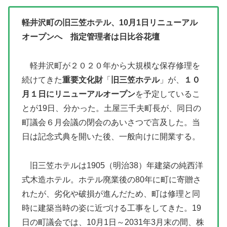
軽井沢町の旧三笠ホテル、10月1日リニューアル
オープンへ 指定管理者は日比谷花壇
軽井沢町が２０２０年から大規模な保存修理を
続けてきた
重要文化財
「
旧三笠ホテル
」が、
１０
月１日にリニューアルオープン
を予定しているこ
とが19日、分かった。土屋三千夫町長が、同日の
町議会６月会議の閉会のあいさつで言及した。当
日は記念式典を開いた後、一般向けに開業する。
旧三笠ホテルは1905（明治38）年建築の純西洋
式木造ホテル。ホテル廃業後の80年に町に寄贈さ
れたが、劣化や破損が進んだため、町は修理と同
時に建築当時の姿に近づける工事をしてきた。19
日の町議会では、10月1日～2031年3月末の間、株