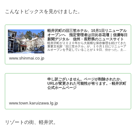
こんなトピックスを見かけました。
軽井沢町の旧三笠ホテル、10月1日リニューアル
オープンへ 指定管理者は日比谷花壇｜信濃毎日
新聞デジタル 信州・長野県のニュースサイト
軽井沢町が２０２０年から大規模な保存修理を続けてきた
重要文化財「旧三笠ホテル」が、１０月１日にリニューア
ルオープンを予定していることが１９日、分かった。土屋
三千夫町長が、同日の町議会６月会議の閉会あいさつで言
及した。当日は記念式典を開いた後...
www.shinmai.co.jp
申し訳ございません。ページが削除されたか、
URLが変更された可能性が有ります。- 軽井沢町
公式ホームページ
www.town.karuizawa.lg.jp
リゾートの街、軽井沢。