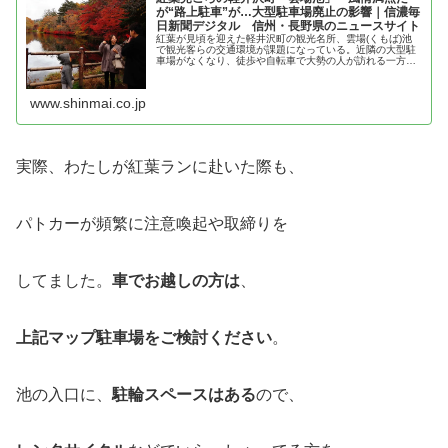
が“路上駐車”が…大型駐車場廃止の影響｜信濃毎
日新聞デジタル 信州・長野県のニュースサイト
紅葉が見頃を迎えた軽井沢町の観光名所、雲場(くもば)池
で観光客らの交通環境が課題になっている。近隣の大型駐
車場がなくなり、徒歩や自転車で大勢の人が訪れる一方、
周辺に路上駐車も目立ち、軽井沢署や町は「マナーを守っ
て楽しんで」と呼びかける。軽井...
www.shinmai.co.jp
実際、わたしが紅葉ランに赴いた際も、
パトカーが頻繁に注意喚起や取締りを
してました。
車でお越しの方は
、
上記マップ駐車場をご検討ください
。
池の入口に、
駐輪スペースはある
ので、