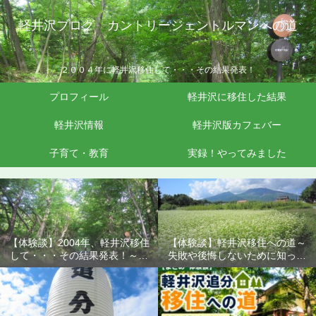
軽井沢ブログ カントリージェントルマンへの道
２００４年に軽井沢移住して・・・その結果発表！
プロフィール
軽井沢に移住した結果
軽井沢情報
軽井沢版カフェバー
子育て・教育
実録！やってみました
【体験談】2004年、軽井沢移住
【体験談】軽井沢移住への道～
して・・・その結果発表！～失
失敗や後悔しないために知って
敗や後悔しないために知ってお
おきたいこと
きたいこと