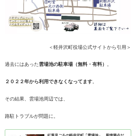
＜軽井沢町役場公式サイトから引用＞
過去にはあった
雲場池の駐車場（無料・有料）
。
２０２２年から利用できなくなってます
。
その結果、雲場池周辺では、
路駐トラブルが問題に。
紅葉見ごろの軽井沢町「雲場池」 風情満点だ