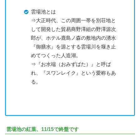
雲場池とは
⇒大正時代、この周囲一帯を別荘地と
して開発した貿易商野澤組の野澤源次
郎が、ホテル鹿島ノ森の敷地内の湧水
『御膳水』を源とする雲場川を堰き止
めてつくった人造湖。
⇒『お水端（おみずばた）』と呼ば
れ、『スワンレイク』という愛称もあ
る。
雲場池の紅葉、11/15で終盤です