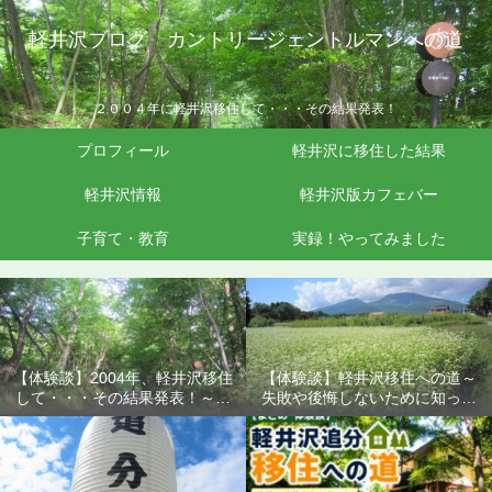
軽井沢ブログ カントリージェントルマンへの道
２００４年に軽井沢移住して・・・その結果発表！
プロフィール
軽井沢に移住した結果
軽井沢情報
軽井沢版カフェバー
子育て・教育
実録！やってみました
【体験談】2004年、軽井沢移住
【体験談】軽井沢移住への道～
して・・・その結果発表！～失
失敗や後悔しないために知って
敗や後悔しないために知ってお
おきたいこと
きたいこと