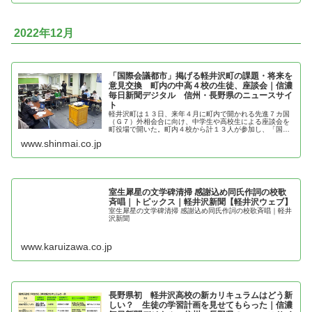
2022年12月
「国際会議都市」掲げる軽井沢町の課題・将来を
意見交換 町内の中高４校の生徒、座談会｜信濃
毎日新聞デジタル 信州・長野県のニュースサイ
ト
軽井沢町は１３日、来年４月に町内で開かれる先進７カ国
（Ｇ７）外相会合に向け、中学生や高校生による座談会を
町役場で開いた。町内４校から計１３人が参加し、「国際
会議都市」を掲げる町の課題や将来の展望などについて意
www.shinmai.co.jp
見交換した。 軽井沢中、私立軽井...
室生犀星の文学碑清掃 感謝込め同氏作詞の校歌
斉唱｜トピックス｜軽井沢新聞【軽井沢ウェブ】
室生犀星の文学碑清掃 感謝込め同氏作詞の校歌斉唱｜軽井
沢新聞
www.karuizawa.co.jp
長野県初 軽井沢高校の新カリキュラムはどう新
しい？ 生徒の学習計画を見せてもらった｜信濃