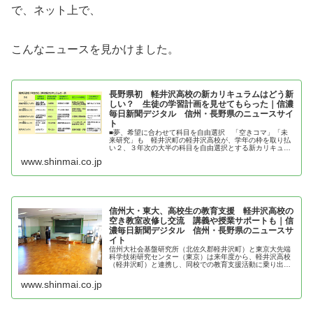
で、ネット上で、
こんなニュースを見かけました。
長野県初 軽井沢高校の新カリキュラムはどう新
しい？ 生徒の学習計画を見せてもらった｜信濃
毎日新聞デジタル 信州・長野県のニュースサイ
ト
■夢、希望に合わせて科目を自由選択 「空きコマ」「未
来研究」も 軽井沢町の軽井沢高校が、学年の枠を取り払
い２、３年次の大半の科目を自由選択とする新カリキュラ
ムを来年度スタートさせるのに伴い、１年生による初の学
www.shinmai.co.jp
習計画が固まった。将来の夢や進学...
信州大・東大、高校生の教育支援 軽井沢高校の
空き教室改修し交流 講義や授業サポートも｜信
濃毎日新聞デジタル 信州・長野県のニュースサ
イト
信州大社会基盤研究所（北佐久郡軽井沢町）と東京大先端
科学技術研究センター（東京）は来年度から、軽井沢高校
（軽井沢町）と連携し、同校での教育支援活動に乗り出
す。空き教室を改修し、大学教員らが生徒らと交流する拠
点を開設。最先端の研究に…
www.shinmai.co.jp