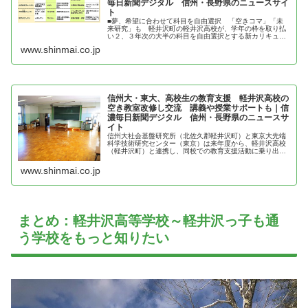
毎日新聞デジタル 信州・長野県のニュースサイ
ト
■夢、希望に合わせて科目を自由選択 「空きコマ」「未
来研究」も 軽井沢町の軽井沢高校が、学年の枠を取り払
い２、３年次の大半の科目を自由選択とする新カリキュラ
ムを来年度スタートさせるのに伴い、１年生による初の学
www.shinmai.co.jp
習計画が固まった。将来の夢や進学...
信州大・東大、高校生の教育支援 軽井沢高校の
空き教室改修し交流 講義や授業サポートも｜信
濃毎日新聞デジタル 信州・長野県のニュースサ
イト
信州大社会基盤研究所（北佐久郡軽井沢町）と東京大先端
科学技術研究センター（東京）は来年度から、軽井沢高校
（軽井沢町）と連携し、同校での教育支援活動に乗り出
す。空き教室を改修し、大学教員らが生徒らと交流する拠
点を開設。最先端の研究に…
www.shinmai.co.jp
まとめ：軽井沢高等学校～軽井沢っ子も通
う学校をもっと知りたい