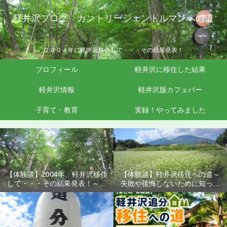
軽井沢ブログ カントリージェントルマンへの道
２００４年に軽井沢移住して・・・その結果発表！
プロフィール
軽井沢に移住した結果
軽井沢情報
軽井沢版カフェバー
子育て・教育
実録！やってみました
【体験談】2004年、軽井沢移住
【体験談】軽井沢移住への道～
して・・・その結果発表！～失
失敗や後悔しないために知って
敗や後悔しないために知ってお
おきたいこと
きたいこと