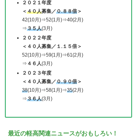
２０２１年度
＜
４０人
募集
／
０.８８倍
＞
42(10月)⇒52(1月)⇒40(2月)
⇒
３５人
(3月)
２０２２年度
＜
４０人募集
／
１.１５倍＞
52(10月)⇒59(1月)⇒61(2月)
⇒
４６人
(3月)
２０２３
年度
＜
４０人募集
／
０.９０倍
＞
38
(10月)⇒58(1月)⇒
35
(2月)
⇒
３６人
(3月)
最近の軽高関連ニュースがおもしろい！