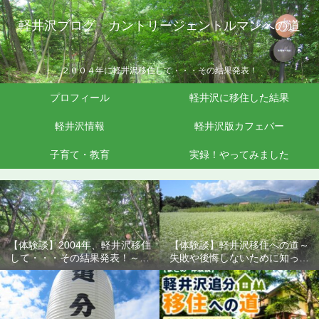
軽井沢ブログ カントリージェントルマンへの道
２００４年に軽井沢移住して・・・その結果発表！
プロフィール
軽井沢に移住した結果
軽井沢情報
軽井沢版カフェバー
子育て・教育
実録！やってみました
【体験談】2004年、軽井沢移住
【体験談】軽井沢移住への道～
して・・・その結果発表！～失
失敗や後悔しないために知って
敗や後悔しないために知ってお
おきたいこと
きたいこと