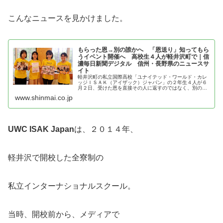
こんなニュースを見かけました。
もらった恩→別の誰かへ 「恩送り」知ってもら
うイベント開催へ 高校生４人が軽井沢町で｜信
濃毎日新聞デジタル 信州・長野県のニュースサ
イト
軽井沢町の私立国際高校「ユナイテッド・ワールド・カレ
ッジＩＳＡＫ（アイザック）ジャパン」の２年生４人が６
月２日、受けた恩を直接その人に返すのではなく、別の人
に送る「恩送り」を普及するイベントを町内で開く。これ
www.shinmai.co.jp
まで町内外で恩送りについて学んで...
UWC ISAK Japan
は、２０１４年、
軽井沢で開校した全寮制の
私立インターナショナルスクール。
当時、開校前から、メディアで