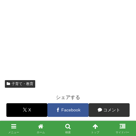
子育て・教育
シェアする
X
Facebook
コメント
カントリージェントルマン鴨志田をフォローする
メニュー
ホーム
検索
トップ
サイドバー