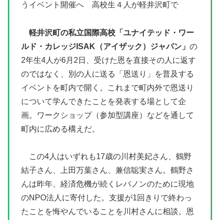
うイベント開催へ 高校生４人が軽井沢町で
軽井沢町の私立国際高校「ユナイテッド・ワー
ルド・カレッジISAK（アイザック）ジャパン」
の
2年生4人が6月2日、受けた恩を直接その人に返す
のではなく、別の人に送る「恩送り」を普及する
イベントを町内で開く。これまで町内外で恩送り
について学んできたことを発表する場として企
画。ワークショップ（参加型講座）などを通して
町内に広める構えだ。
この4人はいずれも17歳の川村美妃さん、鶴野
結子さん、上田万葉さん、兼信聡実さん。鶴野さ
んは昨年、経済危機が続くレバノンのために現地
のNPO法人に寄付した。支援が1回きりで終わっ
たことを悔やんでいることを川村さんに相談。恩