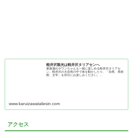
軽井沢観光は軽井沢タリアセンへ
家族連れやワンちゃんも一緒に楽しめる軽井沢タリアセ
ン。軽井沢の大自然の中で体を動かしたり、「自然、美術
館、文学」を存分にお楽しみください。…
www.karuizawataliesin.com
アクセス