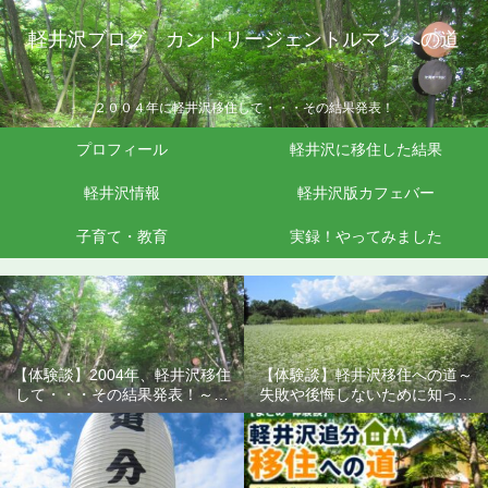
軽井沢ブログ カントリージェントルマンへの道
２００４年に軽井沢移住して・・・その結果発表！
プロフィール
軽井沢に移住した結果
軽井沢情報
軽井沢版カフェバー
子育て・教育
実録！やってみました
【体験談】2004年、軽井沢移住
【体験談】軽井沢移住への道～
して・・・その結果発表！～失
失敗や後悔しないために知って
敗や後悔しないために知ってお
おきたいこと
きたいこと