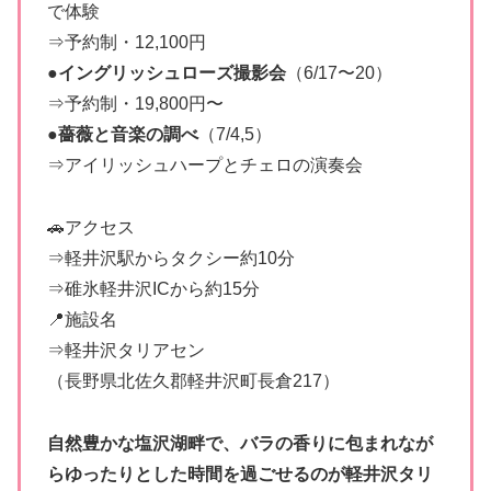
で体験
⇒予約制・12,100円
●
イングリッシュローズ撮影会
（6/17〜20）
⇒予約制・19,800円〜
●
薔薇と音楽の調べ
（7/4,5）
⇒アイリッシュハープとチェロの演奏会
🚗アクセス
⇒軽井沢駅からタクシー約10分
⇒碓氷軽井沢ICから約15分
📍施設名
⇒軽井沢タリアセン
（長野県北佐久郡軽井沢町長倉217）
自然豊かな塩沢湖畔で、バラの香りに包まれなが
らゆったりとした時間を過ごせるのが軽井沢タリ