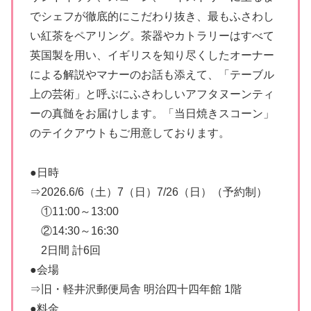
でシェフが徹底的にこだわり抜き、最もふさわし
い紅茶をペアリング。茶器やカトラリーはすべて
英国製を用い、イギリスを知り尽くしたオーナー
による解説やマナーのお話も添えて、「テーブル
上の芸術」と呼ぶにふさわしいアフタヌーンティ
ーの真髄をお届けします。「当日焼きスコーン」
のテイクアウトもご用意しております。
●日時
⇒2026.6/6（土）7（日）7/26（日）（予約制）
①11:00～13:00
②14:30～16:30
2日間 計6回
●会場
⇒旧・軽井沢郵便局舎 明治四十四年館 1階
●料金