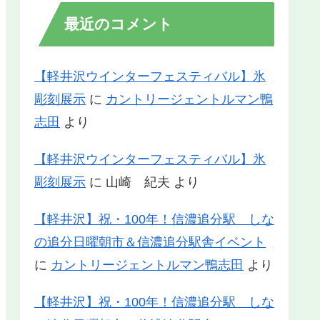
最近のコメント
【軽井沢ウインターフェスティバル】氷
彫刻展示
に
カントリージェントルマン鴨
志田
より
【軽井沢ウインターフェスティバル】氷
彫刻展示
に
山崎 紀夫
より
【軽井沢】祝・100年！信濃追分駅 しな
の追分日曜朝市＆信濃追分駅舎イベント
に
カントリージェントルマン鴨志田
より
【軽井沢】祝・100年！信濃追分駅 しな