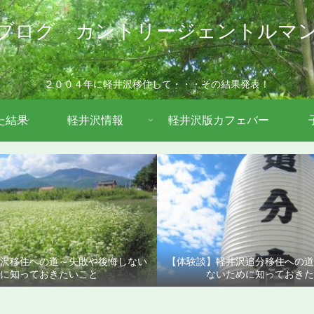
ブログ カントリージェントルマ
２００４年に軽井沢移住して・・・その結果発表！
た結果
軽井沢情報
軽井沢版カフェバー
沢移住への道～失敗や後悔しない
【体験談】軽井沢追分移住への
に知っておきたいこと
ないために知っておきた