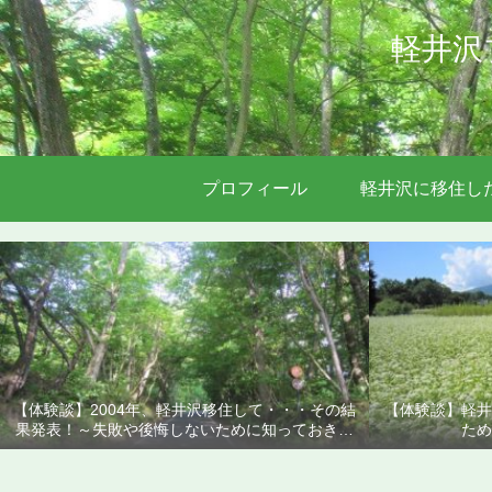
軽井沢
プロフィール
軽井沢に移住し
【体験談】2004年、軽井沢移住して・・・その結
【体験談】軽井
果発表！～失敗や後悔しないために知っておきた
ため
いこと