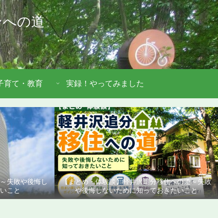
ンへの道
子育て・教育
実録！やってみました
道～失敗や後悔し
【まとめ・体験談】軽井沢追分移住への道～失敗
いこと
や後悔しないために知っておきたいこと