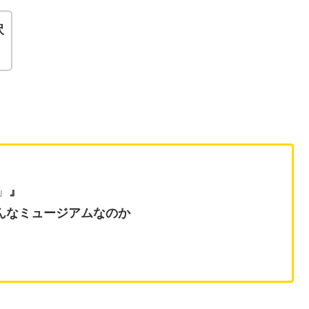
沢
」
』
んなミュージアムなのか