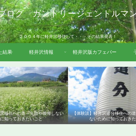
ブログ カントリージェントルマ
２００４年に軽井沢移住して・・・その結果発表！
た結果
軽井沢情報
軽井沢版カフェバー
沢移住への道～失敗や後悔しない
【体験談】軽井沢追分移住への
に知っておきたいこと
ないために知っておきた