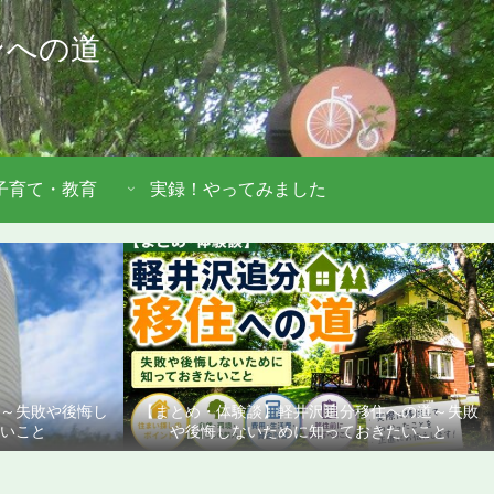
ンへの道
子育て・教育
実録！やってみました
道～失敗や後悔し
【まとめ・体験談】軽井沢追分移住への道～失敗
いこと
や後悔しないために知っておきたいこと