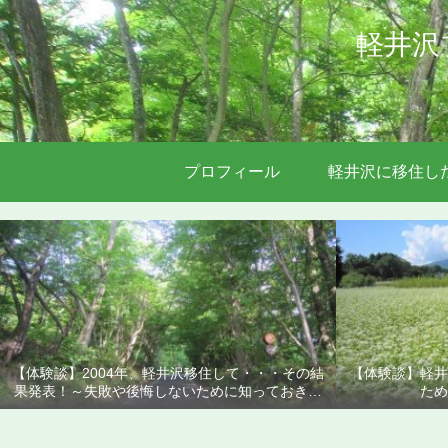
軽井沢
プロフィール
軽井沢に移住し
【体験談】2004年、軽井沢移住して・・・その結
【体験談】軽井
果発表！～失敗や後悔しないために知っておきた
ため
いこと