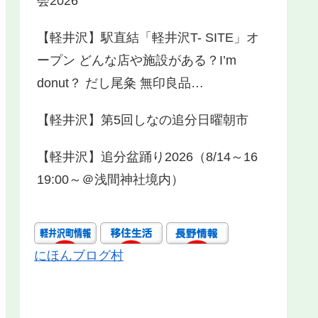
会2026
【軽井沢】駅直結「軽井沢T- SITE」オ
ープン どんな店や施設がある？I’m
donut？ だし尾粂 無印良品…
【軽井沢】第5回しなの追分日曜朝市
【軽井沢】追分盆踊り2026（8/14～16
19:00～＠浅間神社境内）
にほんブログ村