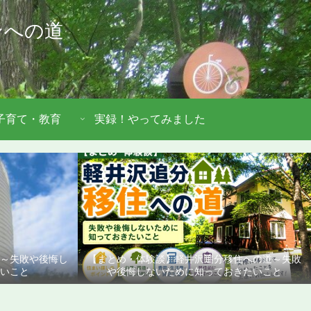
ンへの道
子育て・教育
実録！やってみました
道～失敗や後悔し
【まとめ・体験談】軽井沢追分移住への道～失敗
いこと
や後悔しないために知っておきたいこと