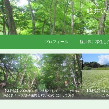
軽井沢
プロフィール
軽井沢に移住し
【体験談】2004年、軽井沢移住して・・・その結
【体験談】軽井
果発表！～失敗や後悔しないために知っておきた
ため
いこと