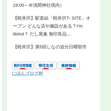
19:00～＠浅間神社境内）
【軽井沢】駅直結「軽井沢T- SITE」オ
ープン どんな店や施設がある？I’m
donut？ だし尾粂 無印良品…
【軽井沢】第5回しなの追分日曜朝市
にほんブログ村