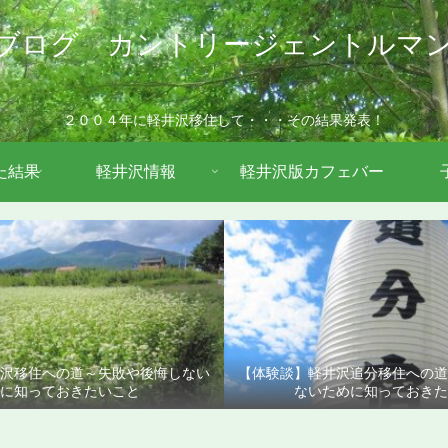
ブログ カントリージェントルマ
２００４年に軽井沢移住して・・・その結果発表！
た結果
軽井沢情報
軽井沢版カフェバー
沢移住への道～失敗や後悔しない
【体験談】軽井沢追分移住への
に知っておきたいこと
ないために知っておきた