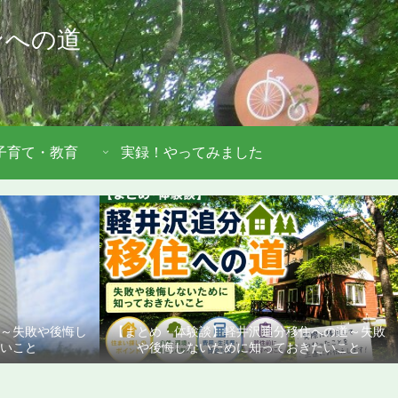
ンへの道
子育て・教育
実録！やってみました
道～失敗や後悔し
【まとめ・体験談】軽井沢追分移住への道～失敗
いこと
や後悔しないために知っておきたいこと