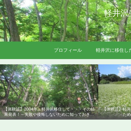
軽井沢
プロフィール
軽井沢に移住し
【体験談】2004年、軽井沢移住して・・・その結
【体験談】軽井
果発表！～失敗や後悔しないために知っておきた
ため
いこと