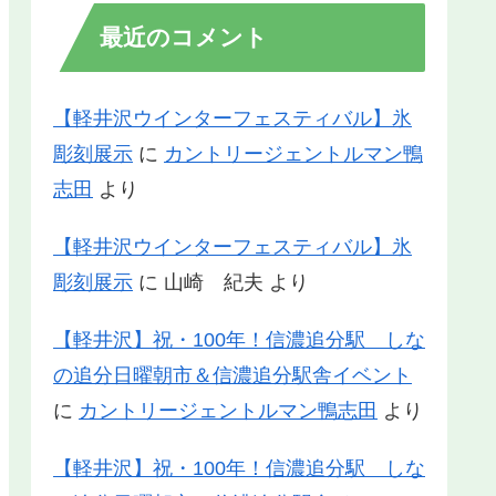
最近のコメント
【軽井沢ウインターフェスティバル】氷
彫刻展示
に
カントリージェントルマン鴨
志田
より
【軽井沢ウインターフェスティバル】氷
彫刻展示
に
山崎 紀夫
より
【軽井沢】祝・100年！信濃追分駅 しな
の追分日曜朝市＆信濃追分駅舎イベント
に
カントリージェントルマン鴨志田
より
【軽井沢】祝・100年！信濃追分駅 しな