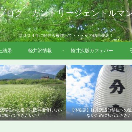
ブログ カントリージェントルマ
２００４年に軽井沢移住して・・・その結果発表！
た結果
軽井沢情報
軽井沢版カフェバー
沢移住への道～失敗や後悔しない
【体験談】軽井沢追分移住への
に知っておきたいこと
ないために知っておきた