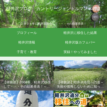
軽井沢ブログ カントリージェントルマンへの道
２００４年に軽井沢移住して・・・その結果発表！
プロフィール
軽井沢に移住した結果
軽井沢情報
軽井沢版カフェバー
子育て・教育
実録！やってみました
【体験談】2004年、軽井沢移住
【体験談】軽井沢移住への道～
して・・・その結果発表！～失
失敗や後悔しないために知って
敗や後悔しないために知ってお
おきたいこと
きたいこと