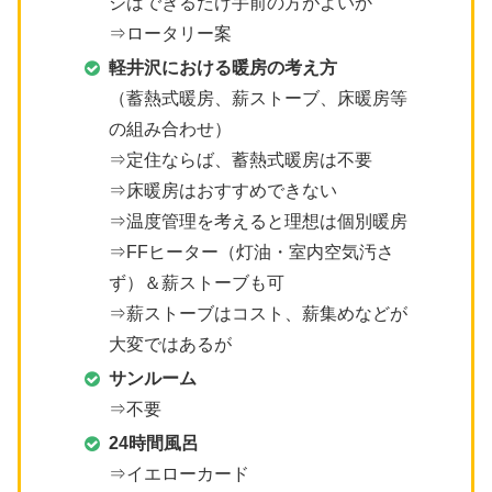
ジはできるだけ手前の方がよいか
⇒ロータリー案
軽井沢における暖房の考え方
（蓄熱式暖房、薪ストーブ、床暖房等
の組み合わせ）
⇒定住ならば、蓄熱式暖房は不要
⇒床暖房はおすすめできない
⇒温度管理を考えると理想は個別暖房
⇒FFヒーター（灯油・室内空気汚さ
ず）＆薪ストーブも可
⇒薪ストーブはコスト、薪集めなどが
大変ではあるが
サンルーム
⇒不要
24時間風呂
⇒イエローカード