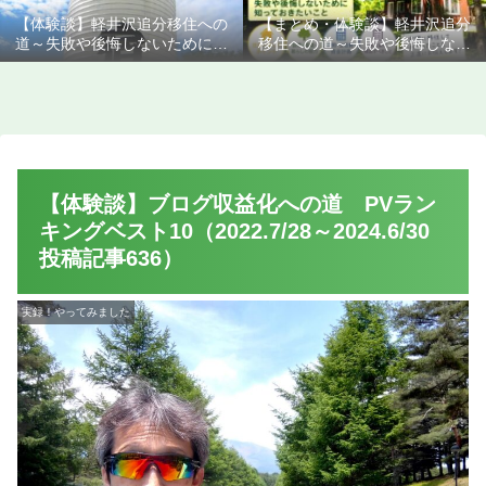
【体験談】軽井沢追分移住への
【まとめ・体験談】軽井沢追分
道～失敗や後悔しないために知
移住への道～失敗や後悔しない
っておきたいこと
ために知っておきたいこと
【体験談】ブログ収益化への道 PVラン
キングベスト10（2022.7/28～2024.6/30
投稿記事636）
実録！やってみました