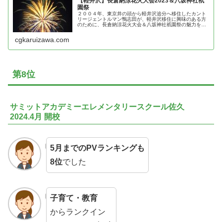
【軽井沢】長倉納涼花火大会2023＆八坂神社祇
園祭
２００４年、東京井の頭から軽井沢追分へ移住したカント
リージェントルマン鴨志田が、軽井沢移住に興味のある方
のために、長倉納涼花火大会＆八坂神社祇園祭の魅力を紹
介
cgkaruizawa.com
第8位
サミットアカデミーエレメンタリースクール佐久
2024.4月 開校
5月までのPVランキングも
8位
でした
子育て・教育
からランクイン