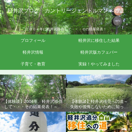
軽井沢ブログ カントリージェントルマンへの道
２００４年に軽井沢移住して・・・その結果発表！
プロフィール
軽井沢に移住した結果
軽井沢情報
軽井沢版カフェバー
子育て・教育
実録！やってみました
【体験談】2004年、軽井沢移住
【体験談】軽井沢移住への道～
して・・・その結果発表！～失
失敗や後悔しないために知って
敗や後悔しないために知ってお
おきたいこと
きたいこと