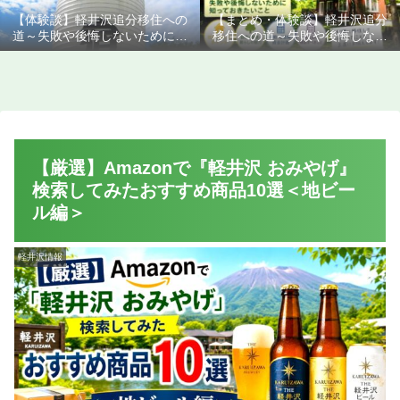
【体験談】軽井沢追分移住への
【まとめ・体験談】軽井沢追分
道～失敗や後悔しないために知
移住への道～失敗や後悔しない
っておきたいこと
ために知っておきたいこと
【厳選】Amazonで『軽井沢 おみやげ』
検索してみたおすすめ商品10選＜地ビー
ル編＞
軽井沢情報