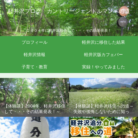
軽井沢ブログ カントリージェントルマンへの道
２００４年に軽井沢移住して・・・その結果発表！
プロフィール
軽井沢に移住した結果
軽井沢情報
軽井沢版カフェバー
子育て・教育
実録！やってみました
【体験談】2004年、軽井沢移住
【体験談】軽井沢移住への道～
して・・・その結果発表！～失
失敗や後悔しないために知って
敗や後悔しないために知ってお
おきたいこと
きたいこと