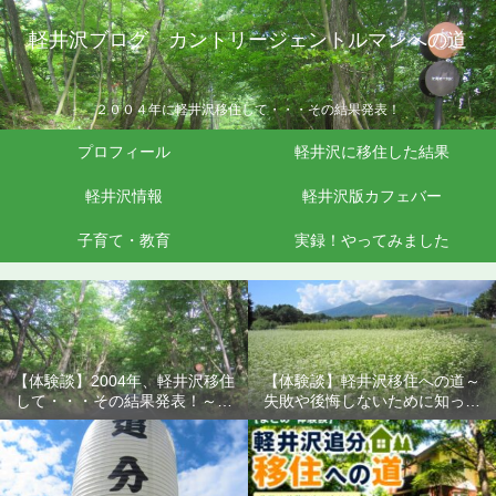
軽井沢ブログ カントリージェントルマンへの道
２００４年に軽井沢移住して・・・その結果発表！
プロフィール
軽井沢に移住した結果
軽井沢情報
軽井沢版カフェバー
子育て・教育
実録！やってみました
【体験談】2004年、軽井沢移住
【体験談】軽井沢移住への道～
して・・・その結果発表！～失
失敗や後悔しないために知って
敗や後悔しないために知ってお
おきたいこと
きたいこと