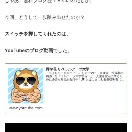
じゃあ、無料ブログ歴１８年のわたしが、
今回、どうして一歩踏み出せたのか？
スイッチを押してくれたのは、
YouTubeのブログ動画
でした。
両学長 リベラルアーツ大学
「今よりも一歩自由に！」をテーマに、 IT経営・投資家の
両🦁（リベラルアーツ大学学長）が、人生を豊かにするた
めに必要な知識を配信中！🎓 お金にまつわる基礎教養（貯
める・増やす・稼ぐ・守る・使う の5つの力）💖 心を豊か
にする考え方・人生論を...
www.youtube.com