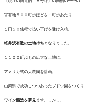
（現在の国道旧１８号線）の南側の一帯の
官有地５００町歩ほどを１町歩あたり
１円５０銭程で払い下げを受け入植。
軽井沢有数の土地持ち
となりました。
１１００町歩もの広大な土地に、
アメリカ式の大農園を計画。
山梨県で成功しつつあったブドウ園をつくり、
ワイン醸造を夢見ます
。しかし、