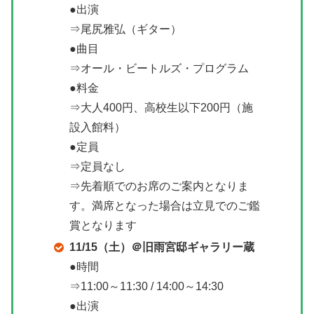
●出演
⇒尾尻雅弘（ギター）
●曲目
⇒オール・ビートルズ・プログラム
●料金
⇒大人400円、高校生以下200円（施
設入館料）
●定員
⇒定員なし
⇒先着順でのお席のご案内となりま
す。満席となった場合は立見でのご鑑
賞となります
11/15（土）＠旧雨宮邸ギャラリー蔵
●時間
⇒11:00～11:30 / 14:00～14:30
●出演