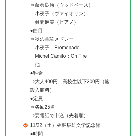
⇒藤巻良康（ウッドベース）
小夜子（ヴァイオリン）
眞間麻美（ピアノ）
●曲目
⇒秋の童謡メドレー
小夜子：Promenade
Michel Camilo：On Fire
他
●料金
⇒大人400円、高校生以下200円（施
設入館料）
●定員
⇒各回25名
⇒要電話で申込（先着順）
11/22（土）＠堀辰雄文学記念館
●時間