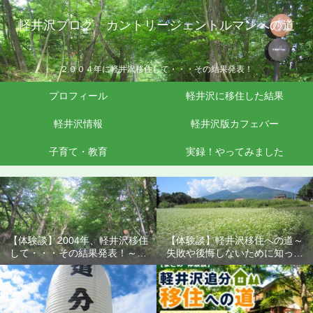
軽井沢ブログ カントリージェントルマンへの道
２００４年に軽井沢移住して・・・その結果発表！
プロフィール
軽井沢に移住した結果
軽井沢情報
軽井沢版カフェバー
子育て・教育
実録！やってみました
【体験談】2004年、軽井沢移住
【体験談】軽井沢移住への道～
して・・・その結果発表！～失
失敗や後悔しないために知って
敗や後悔しないために知ってお
おきたいこと
きたいこと