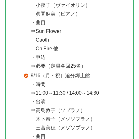
小夜子（ヴァイオリン）
眞間麻美（ピアノ）
・曲目
⇒Sun Flower
Gaoth
On Fire 他
・申込
⇒必要（定員各回25名）
9/16（月・祝）追分郷土館
・時間
⇒11:00～11:30 / 14:00～14:30
・出演
⇒高島敦子（ソプラノ）
木下泰子（メゾソプラノ）
三宮美穂（メゾソプラノ）
・曲目