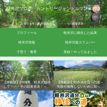
軽井沢ブログ カントリージェントルマンへの道
２００４年に軽井沢移住して・・・その結果発表！
プロフィール
軽井沢に移住した結果
軽井沢情報
軽井沢版カフェバー
子育て・教育
実録！やってみました
【体験談】2004年、軽井沢移住
【体験談】軽井沢移住への道～
して・・・その結果発表！～失
失敗や後悔しないために知って
敗や後悔しないために知ってお
おきたいこと
きたいこと