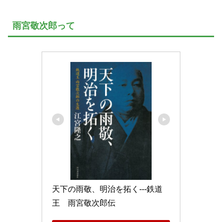
雨宮敬次郎って
天下の雨敬、明治を拓く---鉄道
王　雨宮敬次郎伝