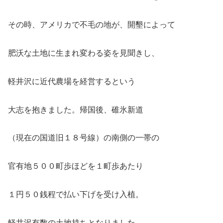
その時、アメリカで不毛の地が、開墾によって
肥沃な土地に生まれ変わる姿を見聞きし、
軽井沢に近代農場を経営するという
大志を抱きました。帰国後、碓氷新道
（現在の国道旧１８号線）の南側の一帯の
官有地５００町歩ほどを１町歩あたり
１円５０銭程で払い下げを受け入植。
軽井沢有数の土地持ちとなりました。