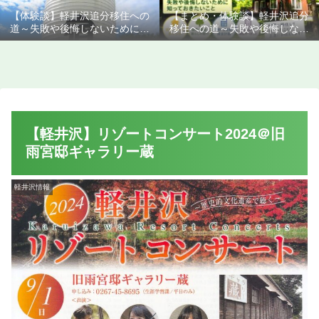
【体験談】軽井沢追分移住への
【まとめ・体験談】軽井沢追分
道～失敗や後悔しないために知
移住への道～失敗や後悔しない
っておきたいこと
ために知っておきたいこと
【軽井沢】リゾートコンサート2024＠旧
雨宮邸ギャラリー蔵
軽井沢情報