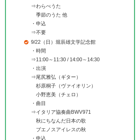
⇒わらべうた
季節のうた 他
・申込
⇒不要
9/22（日）堀辰雄文学記念館
・時間
⇒11:00～11:30 / 14:00～14:30
・出演
⇒尾尻雅弘（ギター）
杉原桐子（ヴァイオリン）
小野恵美（チェロ）
・曲目
⇒イタリア協奏曲BWV971
秋にちなんだ日本の歌
ブエノスアイレスの秋
・申込